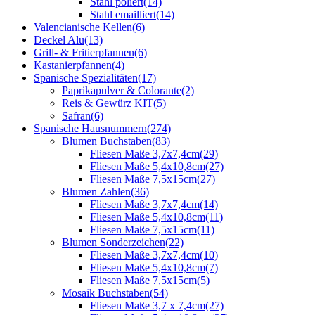
Stahl poliert
(14)
Stahl emailliert
(14)
Valencianische Kellen
(6)
Deckel Alu
(13)
Grill- & Fritierpfannen
(6)
Kastanierpfannen
(4)
Spanische Spezialitäten
(17)
Paprikapulver & Colorante
(2)
Reis & Gewürz KIT
(5)
Safran
(6)
Spanische Hausnummern
(274)
Blumen Buchstaben
(83)
Fliesen Maße 3,7x7,4cm
(29)
Fliesen Maße 5,4x10,8cm
(27)
Fliesen Maße 7,5x15cm
(27)
Blumen Zahlen
(36)
Fliesen Maße 3,7x7,4cm
(14)
Fliesen Maße 5,4x10,8cm
(11)
Fliesen Maße 7,5x15cm
(11)
Blumen Sonderzeichen
(22)
Fliesen Maße 3,7x7,4cm
(10)
Fliesen Maße 5,4x10,8cm
(7)
Fliesen Maße 7,5x15cm
(5)
Mosaik Buchstaben
(54)
Fliesen Maße 3,7 x 7,4cm
(27)