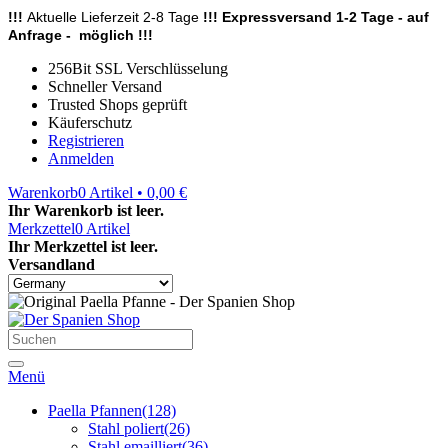
!!!
Aktuelle Lieferzeit 2-8 Tage
!!! Expressversand 1-2 Tage - auf
Anfrage - möglich !!!
256Bit SSL Verschlüsselung
Schneller Versand
Trusted Shops geprüft
Käuferschutz
Registrieren
Anmelden
Warenkorb
0
Artikel • 0,00 €
Ihr Warenkorb ist leer.
Merkzettel
0
Artikel
Ihr Merkzettel ist leer.
Versandland
Menü
Paella Pfannen
(128)
Stahl poliert
(26)
Stahl emailliert
(36)