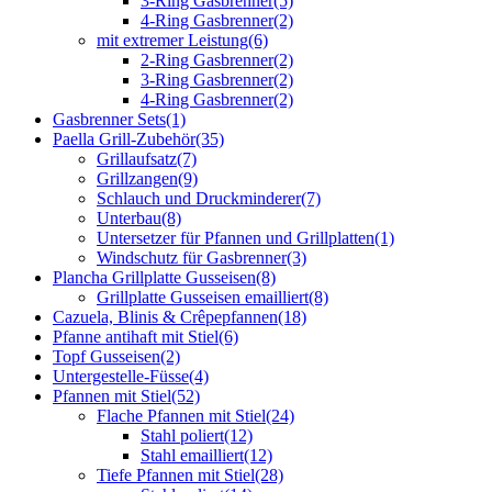
3-Ring Gasbrenner
(5)
4-Ring Gasbrenner
(2)
mit extremer Leistung
(6)
2-Ring Gasbrenner
(2)
3-Ring Gasbrenner
(2)
4-Ring Gasbrenner
(2)
Gasbrenner Sets
(1)
Paella Grill-Zubehör
(35)
Grillaufsatz
(7)
Grillzangen
(9)
Schlauch und Druckminderer
(7)
Unterbau
(8)
Untersetzer für Pfannen und Grillplatten
(1)
Windschutz für Gasbrenner
(3)
Plancha Grillplatte Gusseisen
(8)
Grillplatte Gusseisen emailliert
(8)
Cazuela, Blinis & Crêpepfannen
(18)
Pfanne antihaft mit Stiel
(6)
Topf Gusseisen
(2)
Untergestelle-Füsse
(4)
Pfannen mit Stiel
(52)
Flache Pfannen mit Stiel
(24)
Stahl poliert
(12)
Stahl emailliert
(12)
Tiefe Pfannen mit Stiel
(28)