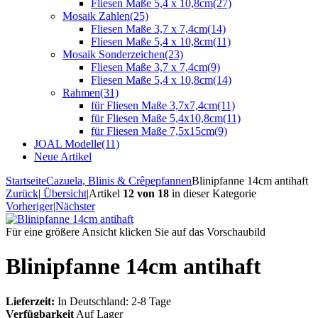
Fliesen Maße 5,4 x 10,8cm
(27)
Mosaik Zahlen
(25)
Fliesen Maße 3,7 x 7,4cm
(14)
Fliesen Maße 5,4 x 10,8cm
(11)
Mosaik Sonderzeichen
(23)
Fliesen Maße 3,7 x 7,4cm
(9)
Fliesen Maße 5,4 x 10,8cm
(14)
Rahmen
(31)
für Fliesen Maße 3,7x7,4cm
(11)
für Fliesen Maße 5,4x10,8cm
(11)
für Fliesen Maße 7,5x15cm
(9)
JOAL Modelle
(11)
Neue Artikel
Startseite
Cazuela, Blinis & Crêpepfannen
Blinipfanne 14cm antihaft
Zurück
|
Übersicht
|
Artikel
12 von 18
in dieser Kategorie
Vorheriger
|
Nächster
Für eine größere Ansicht klicken Sie auf das Vorschaubild
Blinipfanne 14cm antihaft
Lieferzeit:
In Deutschland: 2-8 Tage
Verfügbarkeit
Auf Lager