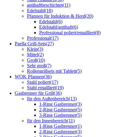
antihaftbeschichtet
(11)
Edelstahl
(18)
Pfannen für Induktion & Herd
(20)
Edelstahl
(6)
Edelstahl/antihaft
(6)
Professional poliert/emailliert
(8)
Professional
(17)
Paella Grill-Sets
(27)
Klein
(3)
Mittel
(2)
Groß
(10)
Sehr groß
(7)
Rollengrillsets mit Tablett
(5)
WOK Pfannen
(36)
Stahl poliert
(17)
Stahl emailliert
(19)
Gasbrenner für Grill
(36)
für den Außenbereich
(13)
1-Ring Gasbrenner
(3)
2-Ring Gasbrenner
(5)
3-Ring Gasbrenner
(5)
für den Innenbereich
(11)
1-Ring Gasbrenner
(1)
2-Ring Gasbrenner
(3)