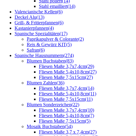
Stahl poliert
(14)
Stahl emailliert
(14)
Valencianische Kellen
(6)
Deckel Alu
(13)
Grill- & Fritierpfannen
(6)
Kastanierpfannen
(4)
Spanische Spezialitäten
(17)
Paprikapulver & Colorante
(2)
Reis & Gewürz KIT
(5)
Safran
(6)
Spanische Hausnummern
(274)
Blumen Buchstaben
(83)
Fliesen Maße 3,7x7,4cm
(29)
Fliesen Maße 5,4x10,8cm
(27)
Fliesen Maße 7,5x15cm
(27)
Blumen Zahlen
(36)
Fliesen Maße 3,7x7,4cm
(14)
Fliesen Maße 5,4x10,8cm
(11)
Fliesen Maße 7,5x15cm
(11)
Blumen Sonderzeichen
(22)
Fliesen Maße 3,7x7,4cm
(10)
Fliesen Maße 5,4x10,8cm
(7)
Fliesen Maße 7,5x15cm
(5)
Mosaik Buchstaben
(54)
Fliesen Maße 3,7 x 7,4cm
(27)