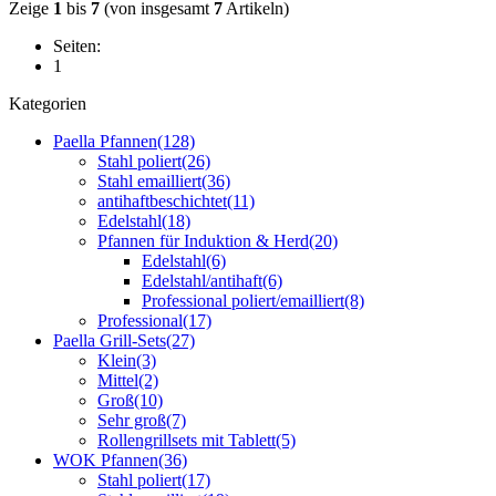
Zeige
1
bis
7
(von insgesamt
7
Artikeln)
Seiten:
1
Kategorien
Paella Pfannen
(128)
Stahl poliert
(26)
Stahl emailliert
(36)
antihaftbeschichtet
(11)
Edelstahl
(18)
Pfannen für Induktion & Herd
(20)
Edelstahl
(6)
Edelstahl/antihaft
(6)
Professional poliert/emailliert
(8)
Professional
(17)
Paella Grill-Sets
(27)
Klein
(3)
Mittel
(2)
Groß
(10)
Sehr groß
(7)
Rollengrillsets mit Tablett
(5)
WOK Pfannen
(36)
Stahl poliert
(17)