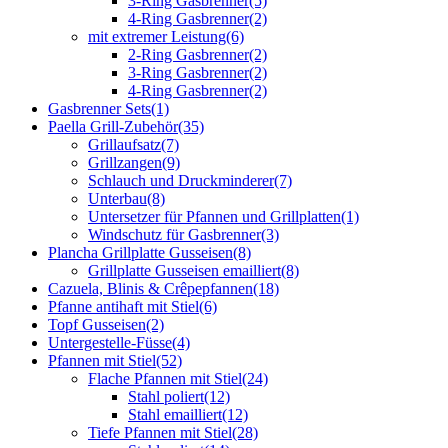
3-Ring Gasbrenner
(5)
4-Ring Gasbrenner
(2)
mit extremer Leistung
(6)
2-Ring Gasbrenner
(2)
3-Ring Gasbrenner
(2)
4-Ring Gasbrenner
(2)
Gasbrenner Sets
(1)
Paella Grill-Zubehör
(35)
Grillaufsatz
(7)
Grillzangen
(9)
Schlauch und Druckminderer
(7)
Unterbau
(8)
Untersetzer für Pfannen und Grillplatten
(1)
Windschutz für Gasbrenner
(3)
Plancha Grillplatte Gusseisen
(8)
Grillplatte Gusseisen emailliert
(8)
Cazuela, Blinis & Crêpepfannen
(18)
Pfanne antihaft mit Stiel
(6)
Topf Gusseisen
(2)
Untergestelle-Füsse
(4)
Pfannen mit Stiel
(52)
Flache Pfannen mit Stiel
(24)
Stahl poliert
(12)
Stahl emailliert
(12)
Tiefe Pfannen mit Stiel
(28)