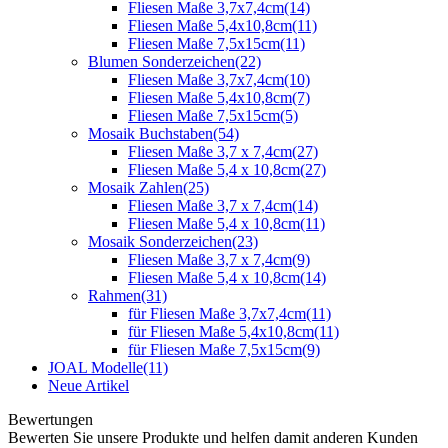
Fliesen Maße 3,7x7,4cm
(14)
Fliesen Maße 5,4x10,8cm
(11)
Fliesen Maße 7,5x15cm
(11)
Blumen Sonderzeichen
(22)
Fliesen Maße 3,7x7,4cm
(10)
Fliesen Maße 5,4x10,8cm
(7)
Fliesen Maße 7,5x15cm
(5)
Mosaik Buchstaben
(54)
Fliesen Maße 3,7 x 7,4cm
(27)
Fliesen Maße 5,4 x 10,8cm
(27)
Mosaik Zahlen
(25)
Fliesen Maße 3,7 x 7,4cm
(14)
Fliesen Maße 5,4 x 10,8cm
(11)
Mosaik Sonderzeichen
(23)
Fliesen Maße 3,7 x 7,4cm
(9)
Fliesen Maße 5,4 x 10,8cm
(14)
Rahmen
(31)
für Fliesen Maße 3,7x7,4cm
(11)
für Fliesen Maße 5,4x10,8cm
(11)
für Fliesen Maße 7,5x15cm
(9)
JOAL Modelle
(11)
Neue Artikel
Bewertungen
Bewerten Sie unsere Produkte und helfen damit anderen Kunden