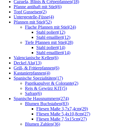
Cazuela, Blinis & Crêpepfannen
(18)
Pfanne antihaft mit Stiel
(6)
Topf Gusseisen
(2)
Untergestelle-Füsse
(4)
Pfannen mit Stiel
(52)
Flache Pfannen mit Stiel
(24)
Stahl poliert
(12)
Stahl emailliert
(12)
Tiefe Pfannen mit Stiel
(28)
Stahl poliert
(14)
Stahl emailliert
(14)
Valencianische Kellen
(6)
Deckel Alu
(13)
Grill- & Fritierpfannen
(6)
Kastanierpfannen
(4)
Spanische Spezialitäten
(17)
Paprikapulver & Colorante
(2)
Reis & Gewürz KIT
(5)
Safran
(6)
Spanische Hausnummern
(274)
Blumen Buchstaben
(83)
Fliesen Maße 3,7x7,4cm
(29)
Fliesen Maße 5,4x10,8cm
(27)
Fliesen Maße 7,5x15cm
(27)
Blumen Zahlen
(36)