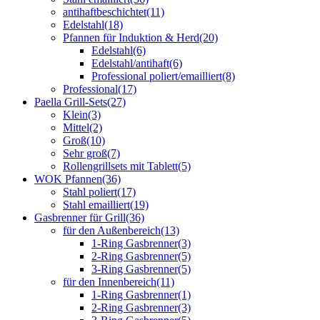
antihaftbeschichtet
(11)
Edelstahl
(18)
Pfannen für Induktion & Herd
(20)
Edelstahl
(6)
Edelstahl/antihaft
(6)
Professional poliert/emailliert
(8)
Professional
(17)
Paella Grill-Sets
(27)
Klein
(3)
Mittel
(2)
Groß
(10)
Sehr groß
(7)
Rollengrillsets mit Tablett
(5)
WOK Pfannen
(36)
Stahl poliert
(17)
Stahl emailliert
(19)
Gasbrenner für Grill
(36)
für den Außenbereich
(13)
1-Ring Gasbrenner
(3)
2-Ring Gasbrenner
(5)
3-Ring Gasbrenner
(5)
für den Innenbereich
(11)
1-Ring Gasbrenner
(1)
2-Ring Gasbrenner
(3)