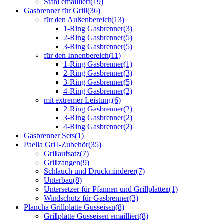
Stahl emailliert
(19)
Gasbrenner für Grill
(36)
für den Außenbereich
(13)
1-Ring Gasbrenner
(3)
2-Ring Gasbrenner
(5)
3-Ring Gasbrenner
(5)
für den Innenbereich
(11)
1-Ring Gasbrenner
(1)
2-Ring Gasbrenner
(3)
3-Ring Gasbrenner
(5)
4-Ring Gasbrenner
(2)
mit extremer Leistung
(6)
2-Ring Gasbrenner
(2)
3-Ring Gasbrenner
(2)
4-Ring Gasbrenner
(2)
Gasbrenner Sets
(1)
Paella Grill-Zubehör
(35)
Grillaufsatz
(7)
Grillzangen
(9)
Schlauch und Druckminderer
(7)
Unterbau
(8)
Untersetzer für Pfannen und Grillplatten
(1)
Windschutz für Gasbrenner
(3)
Plancha Grillplatte Gusseisen
(8)
Grillplatte Gusseisen emailliert
(8)