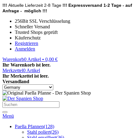
!!!
Aktuelle Lieferzeit 2-8 Tage
!!! Expressversand 1-2 Tage - auf
Anfrage - möglich !!!
256Bit SSL Verschlüsselung
Schneller Versand
Trusted Shops geprüft
Käuferschutz
Registrieren
Anmelden
Warenkorb
0
Artikel • 0,00 €
Ihr Warenkorb ist leer.
Merkzettel
0
Artikel
Ihr Merkzettel ist leer.
Versandland
Menü
Paella Pfannen
(128)
Stahl poliert
(26)
Stahl emailliert
(36)