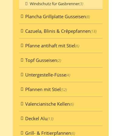
Windschutz für Gasbrenner
(3)
Plancha Grillplatte Gusseisen
(8)
Cazuela, Blinis & Crêpepfannen
(18)
Pfanne antihaft mit Stiel
(6)
Topf Gusseisen
(2)
Untergestelle-Füsse
(4)
Pfannen mit Stiel
(52)
Valencianische Kellen
(6)
Deckel Alu
(13)
Grill- & Fritierpfannen
(6)