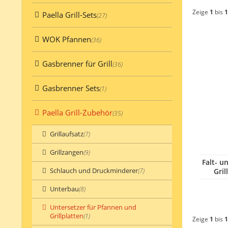
Zeige
1
bis
1
Paella Grill-Sets
(27)
WOK Pfannen
(36)
Gasbrenner für Grill
(36)
Gasbrenner Sets
(1)
Paella Grill-Zubehör
(35)
Grillaufsatz
(7)
Grillzangen
(9)
Falt- u
Schlauch und Druckminderer
(7)
Gril
Unterbau
(8)
Untersetzer für Pfannen und
Grillplatten
(1)
Zeige
1
bis
1