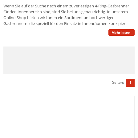
Wenn Sie auf der Suche nach einem zuverlässigen 4-Ring-Gasbrenner
für den Innenbereich sind, sind Sie bei uns genau richtig. In unserem
Online-Shop bieten wir Ihnen ein Sortiment an hochwertigen
Gasbrennern, die speziell für den Einsatz in Innenräumen konzipiert
sind. Unsere 4-Ring-Gasbrenner eignen sich perfekt zum Kochen von
Mehr lesen
Paella, einem der berühmtesten Gerichte Spaniens. Mit den vier
separaten Ringen können Sie die Hitze leicht regulieren und Ihre Paella
perfekt zubereiten. Außerdem sind unsere Brenner aus langlebigen
Materialien gefertigt, so dass Sie jahrelang köstliche Paella genießen
können.
Eines der besten Merkmale unserer 4-Ring-Gasbrenner ist, dass sie für
den Innenbereich zugelassen sind. Das bedeutet, dass Sie sie in Ihrer
Küche, Ihrem Esszimmer oder einem anderen Innenraum verwenden
Seiten:
1
können, ohne sich Gedanken über Sicherheitsfragen machen zu
müssen. Die Inbetriebnahme und Bedienung unserer Brenner ist
einfach, so dass Sie sofort mit der Zubereitung Ihrer Lieblingsgerichte
beginnen können.
Wenn Sie einen 4-Ring-Gasbrenner bei der-spanien-shop.de kaufen,
können Sie darauf vertrauen, dass Sie ein qualitativ hochwertiges
Produkt zu einem günstigen Preis erhalten. Wir sind stolz darauf, Ihnen
qualitativ hochwertige Produkte und den besten Kundenservice zu
bieten, so dass Sie mit Vertrauen einkaufen können.