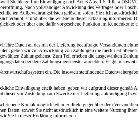
t Sie hierzu Ihre Einwilligung nach Art. 6 Abs. 1 S. 1 lit. a DSGVO 
eröffnung. Nach vollständiger Abwicklung des Vertrages oder Löschu
chtlichen Aufbewahrungsfristen gelöscht, sofern Sie nicht ausdrücklich
ich erlaubt ist und über die wir Sie in dieser Erklärung informieren. 
lichkeit oder über eine dafür vorgesehene Funktion im Kundenkonto e
r Ihre Daten an das mit der Lieferung beauftragte Versandunternehmen we
hlen, geben wir zur Abwicklung von Zahlungen die hierfür erhobenen Z
sgewählten Zahlungsdienst. Zum Teil erheben die ausgewählten Zahlungsd
Zugangsdaten bei dem Zahlungsdienstleister anmelden. Es gilt insoweit 
renwirtschaftssystem ein. Die insoweit stattfindende Datenweitergabe 
ückliche Einwilligung erteilt haben, geben wir aufgrund dieser gemäß A
mit dieser vor Zustellung zum Zwecke der Lieferungsankündigung bzw
eschriebene Kontaktmöglichkeit oder direkt gegenüber dem Versanddiens
en Daten, soweit Sie nicht ausdrücklich in eine weitere Nutzung Ihrer
wir Sie in dieser Erklärung informieren.