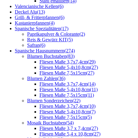
Stahl emailliert
(14)
Valencianische Kellen
(6)
Deckel Alu
(13)
Grill- & Fritierpfannen
(6)
Kastanierpfannen
(4)
Spanische Spezialitäten
(17)
Paprikapulver & Colorante
(2)
Reis & Gewürz KIT
(5)
Safran
(6)
Spanische Hausnummern
(274)
Blumen Buchstaben
(83)
Fliesen Maße 3,7x7,4cm
(29)
Fliesen Maße 5,4x10,8cm
(27)
Fliesen Maße 7,5x15cm
(27)
Blumen Zahlen
(36)
Fliesen Maße 3,7x7,4cm
(14)
Fliesen Maße 5,4x10,8cm
(11)
Fliesen Maße 7,5x15cm
(11)
Blumen Sonderzeichen
(22)
Fliesen Maße 3,7x7,4cm
(10)
Fliesen Maße 5,4x10,8cm
(7)
Fliesen Maße 7,5x15cm
(5)
Mosaik Buchstaben
(54)
Fliesen Maße 3,7 x 7,4cm
(27)
Fliesen Maße 5,4 x 10,8cm
(27)