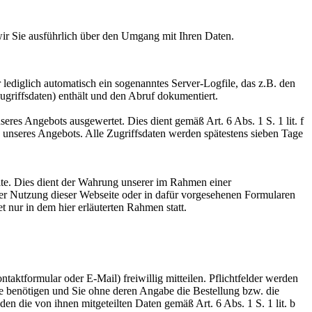
 wir Sie ausführlich über den Umgang mit Ihren Daten.
ediglich automatisch ein sogenanntes Server-Logfile, das z.B. den
griffsdaten) enthält und den Abruf dokumentiert.
eres Angebots ausgewertet. Dies dient gemäß Art. 6 Abs. 1 S. 1 lit. f
nseres Angebots. Alle Zugriffsdaten werden spätestens sieben Tage
ite. Dies dient der Wahrung unserer im Rahmen einer
er Nutzung dieser Webseite oder in dafür vorgesehenen Formularen
 nur in dem hier erläuterten Rahmen statt.
ktformular oder E-Mail) freiwillig mitteilen. Pflichtfelder werden
e benötigen und Sie ohne deren Angabe die Bestellung bzw. die
 die von ihnen mitgeteilten Daten gemäß Art. 6 Abs. 1 S. 1 lit. b