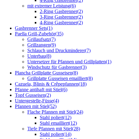
4-Ring Gasbrenner
(2)
mit extremer Leistung
(6)
2-Ring Gasbrenner
(2)
3-Ring Gasbrenner
(2)
4-Ring Gasbrenner
(2)
Gasbrenner Sets
(1)
Paella Grill-Zubehör
(35)
Grillaufsatz
(7)
Grillzangen
(9)
Schlauch und Druckminderer
(7)
Unterbau
(8)
Untersetzer für Pfannen und Grillplatten
(1)
Windschutz für Gasbrenner
(3)
Plancha Grillplatte Gusseisen
(8)
Grillplatte Gusseisen emailliert
(8)
Cazuela, Blinis & Crêpepfannen
(18)
Pfanne antihaft mit Stiel
(6)
Topf Gusseisen
(2)
Untergestelle-Füsse
(4)
Pfannen mit Stiel
(52)
Flache Pfannen mit Stiel
(24)
Stahl poliert
(12)
Stahl emailliert
(12)
Tiefe Pfannen mit Stiel
(28)
Stahl poliert
(14)