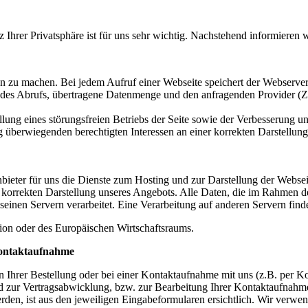
 Ihrer Privatsphäre ist für uns sehr wichtig. Nachstehend informieren
zu machen. Bei jedem Aufruf einer Webseite speichert der Webserver l
des Abrufs, übertragene Datenmenge und den anfragenden Provider (Zu
ung eines störungsfreien Betriebs der Seite sowie der Verbesserung uns
rwiegenden berechtigten Interessen an einer korrekten Darstellung u
nbieter für uns die Dienste zum Hosting und zur Darstellung der Webse
 korrekten Darstellung unseres Angebots. Alle Daten, die im Rahmen d
nen Servern verarbeitet. Eine Verarbeitung auf anderen Servern findet
nion oder des Europäischen Wirtschaftsraums.
Kontaktaufnahme
rer Bestellung oder bei einer Kontaktaufnahme mit uns (z.B. per Konta
end zur Vertragsabwicklung, bzw. zur Bearbeitung Ihrer Kontaktaufnahm
, ist aus den jeweiligen Eingabeformularen ersichtlich. Wir verwenden