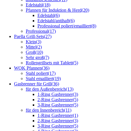
Edelstahl
(18)
Pfannen für Induktion & Herd
(20)
Edelstahl
(6)
Edelstahl/antihaft
(6)
Professional poliert/emailliert
(8)
Professional
(17)
Paella Grill-Sets
(27)
Klein
(3)
Mittel
(2)
Groß
(10)
Sehr groß
(7)
Rollengrillsets mit Tablett
(5)
WOK Pfannen
(36)
Stahl poliert
(17)
Stahl emailliert
(19)
Gasbrenner für Grill
(36)
für den Außenbereich
(13)
1-Ring Gasbrenner
(3)
2-Ring Gasbrenner
(5)
3-Ring Gasbrenner
(5)
für den Innenbereich
(11)
1-Ring Gasbrenner
(1)
2-Ring Gasbrenner
(3)
3-Ring Gasbrenner
(5)