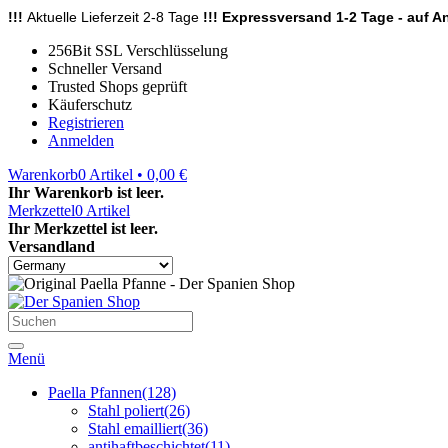
!!!
Aktuelle Lieferzeit 2-8 Tage
!!! Expressversand 1-2 Tage - auf An
256Bit SSL Verschlüsselung
Schneller Versand
Trusted Shops geprüft
Käuferschutz
Registrieren
Anmelden
Warenkorb
0
Artikel • 0,00 €
Ihr Warenkorb ist leer.
Merkzettel
0
Artikel
Ihr Merkzettel ist leer.
Versandland
Menü
Paella Pfannen
(128)
Stahl poliert
(26)
Stahl emailliert
(36)
antihaftbeschichtet
(11)