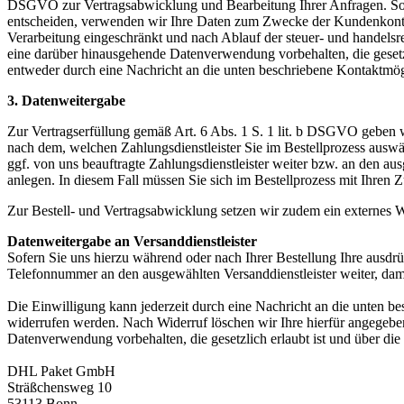
DSGVO zur Vertragsabwicklung und Bearbeitung Ihrer Anfragen. Sowei
entscheiden, verwenden wir Ihre Daten zum Zwecke der Kundenkonto
Verarbeitung eingeschränkt und nach Ablauf der steuer- und handelsre
eine darüber hinausgehende Datenverwendung vorbehalten, die gesetzl
entweder durch eine Nachricht an die unten beschriebene Kontaktmög
3. Datenweitergabe
Zur Vertragserfüllung gemäß Art. 6 Abs. 1 S. 1 lit. b DSGVO geben wi
nach dem, welchen Zahlungsdienstleister Sie im Bestellprozess auswä
ggf. von uns beauftragte Zahlungsdienstleister weiter bzw. an den au
anlegen. In diesem Fall müssen Sie sich im Bestellprozess mit Ihren 
Zur Bestell- und Vertragsabwicklung setzen wir zudem ein externes Wa
Datenweitergabe an Versanddienstleister
Sofern Sie uns hierzu während oder nach Ihrer Bestellung Ihre ausdr
Telefonnummer an den ausgewählten Versanddienstleister weiter, da
Die Einwilligung kann jederzeit durch eine Nachricht an die unten b
widerrufen werden. Nach Widerruf löschen wir Ihre hierfür angegeben
Datenverwendung vorbehalten, die gesetzlich erlaubt ist und über die 
DHL Paket GmbH
Sträßchensweg 10
53113 Bonn