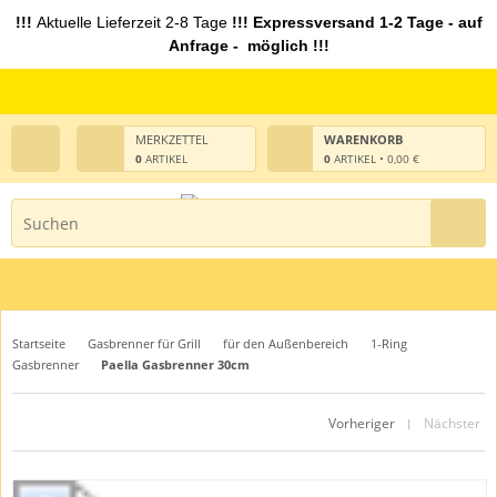
!!!
Aktuelle Lieferzeit 2-8 Tage
!!! Expressversand 1-2 Tage - auf
Anfrage - möglich !!!
MERKZETTEL
WARENKORB
0
ARTIKEL
0
ARTIKEL • 0,00 €
Startseite
Gasbrenner für Grill
für den Außenbereich
1-Ring
Gasbrenner
Paella Gasbrenner 30cm
Vorheriger
Nächster
|