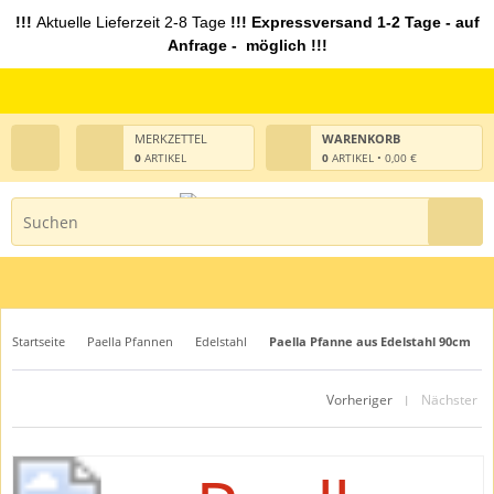
!!!
Aktuelle Lieferzeit 2-8 Tage
!!! Expressversand 1-2 Tage - auf
Anfrage - möglich !!!
MERKZETTEL
WARENKORB
0
ARTIKEL
0
ARTIKEL • 0,00 €
Startseite
Paella Pfannen
Edelstahl
Paella Pfanne aus Edelstahl 90cm
Vorheriger
Nächster
|