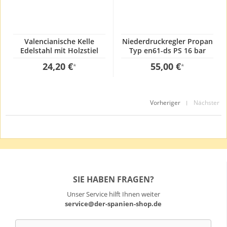
Valencianische Kelle
Niederdruckregler Propan
Edelstahl mit Holzstiel
Typ en61-ds PS 16 bar
12x100cm
GOK 50mbar GOK
24,20 €
55,00 €
*
*
Gewerblich incl. 1,5 Meter
Gasschlauch
Vorheriger
Nächster
|
SIE HABEN FRAGEN?
Unser Service hilft Ihnen weiter
service@der-spanien-shop.de