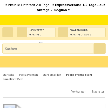
!!!
Aktuelle Lieferzeit 2-8 Tage
!!! Expressversand 1-2 Tage - auf
Anfrage - möglich !!!
MERKZETTEL
WARENKORB
0
ARTIKEL
0
ARTIKEL • 0,00 €
Startseite
Paella Pfannen
Stahl emailliert
Paella Pfanne Stahl
emailliert 15cm
Vorheriger
Nächster
|