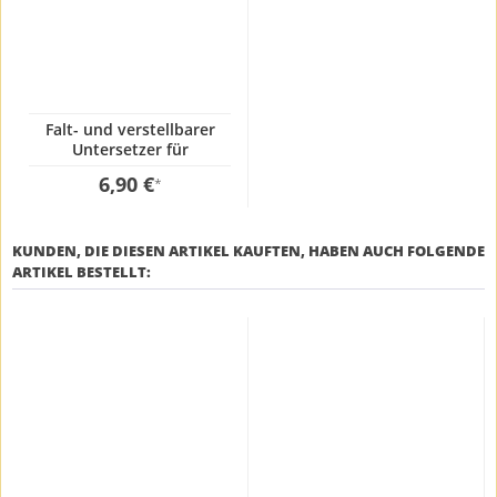
Falt- und verstellbarer
Untersetzer für
Grillplatten und Paella
6,90 €
*
Pfannen
KUNDEN, DIE DIESEN ARTIKEL KAUFTEN, HABEN AUCH FOLGENDE
ARTIKEL BESTELLT: