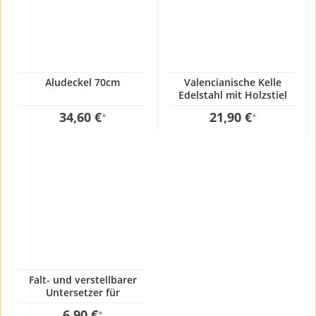
Aludeckel 70cm
Valencianische Kelle
Edelstahl mit Holzstiel
12x80cm
34,60 €
21,90 €
*
*
Falt- und verstellbarer
Untersetzer für
Grillplatten und Paella
6,90 €
*