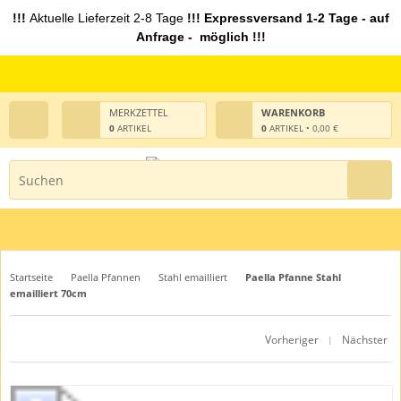
!!!
Aktuelle Lieferzeit 2-8 Tage
!!! Expressversand 1-2 Tage - auf
Anfrage - möglich !!!
MERKZETTEL
WARENKORB
0
ARTIKEL
0
ARTIKEL • 0,00 €
Startseite
Paella Pfannen
Stahl emailliert
Paella Pfanne Stahl
emailliert 70cm
Vorheriger
Nächster
|