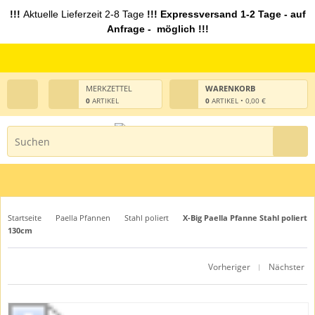
!!!
Aktuelle Lieferzeit 2-8 Tage
!!! Expressversand 1-2 Tage - auf
Anfrage - möglich !!!
MERKZETTEL
WARENKORB
0
ARTIKEL
0
ARTIKEL • 0,00 €
Startseite
Paella Pfannen
Stahl poliert
X-Big Paella Pfanne Stahl poliert
130cm
Vorheriger
Nächster
|