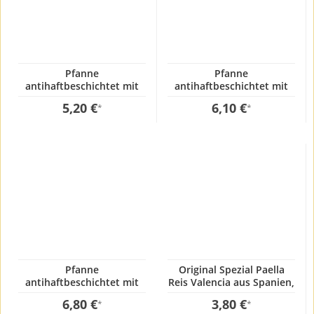
Pfanne
Pfanne
antihaftbeschichtet mit
antihaftbeschichtet mit
Stiel 18cm
Stiel 22cm
5,20 €
6,10 €
*
*
Pfanne
Original Spezial Paella
antihaftbeschichtet mit
Reis Valencia aus Spanien,
Stiel 24cm
1 Kg, GP:3,80€ / kg
6,80 €
3,80 €
*
*