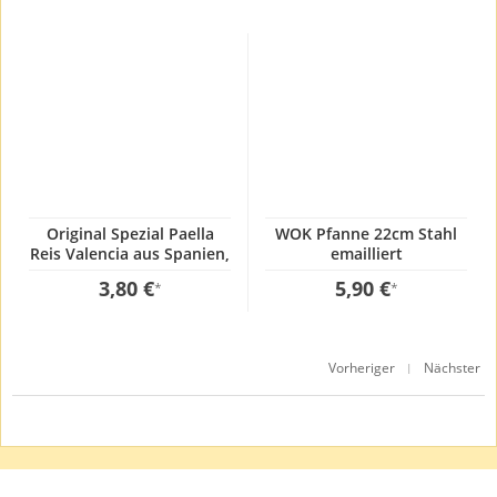
Original Spezial Paella
WOK Pfanne 22cm Stahl
Reis Valencia aus Spanien,
emailliert
1 Kg, GP:3,80€ / kg
3,80 €
5,90 €
*
*
Vorheriger
Nächster
|