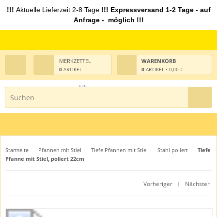
!!!
Aktuelle Lieferzeit 2-8 Tage
!!! Expressversand 1-2 Tage - auf
Anfrage - möglich !!!
MERKZETTEL
WARENKORB
0
ARTIKEL
0
ARTIKEL • 0,00 €
Startseite
Pfannen mit Stiel
Tiefe Pfannen mit Stiel
Stahl poliert
Tiefe
Pfanne mit Stiel, poliert 22cm
Vorheriger
Nächster
|