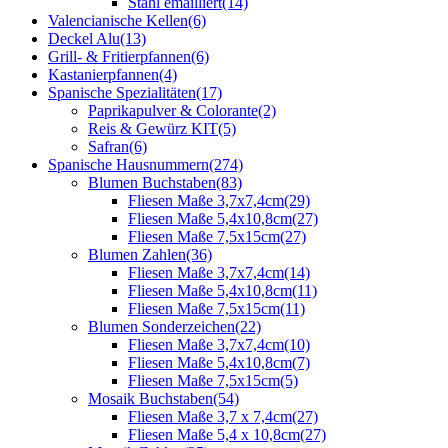
Stahl emailliert
(14)
Valencianische Kellen
(6)
Deckel Alu
(13)
Grill- & Fritierpfannen
(6)
Kastanierpfannen
(4)
Spanische Spezialitäten
(17)
Paprikapulver & Colorante
(2)
Reis & Gewürz KIT
(5)
Safran
(6)
Spanische Hausnummern
(274)
Blumen Buchstaben
(83)
Fliesen Maße 3,7x7,4cm
(29)
Fliesen Maße 5,4x10,8cm
(27)
Fliesen Maße 7,5x15cm
(27)
Blumen Zahlen
(36)
Fliesen Maße 3,7x7,4cm
(14)
Fliesen Maße 5,4x10,8cm
(11)
Fliesen Maße 7,5x15cm
(11)
Blumen Sonderzeichen
(22)
Fliesen Maße 3,7x7,4cm
(10)
Fliesen Maße 5,4x10,8cm
(7)
Fliesen Maße 7,5x15cm
(5)
Mosaik Buchstaben
(54)
Fliesen Maße 3,7 x 7,4cm
(27)
Fliesen Maße 5,4 x 10,8cm
(27)