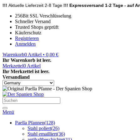
!!!
Aktuelle Lieferzeit 2-8 Tage
!!! Expressversand 1-2 Tage - auf An
256Bit SSL Verschlüsselung
Schneller Versand
Trusted Shops geprüft
Käuferschutz
Registrieren
Anmelden
Warenkorb
0
Artikel • 0,00 €
Ihr Warenkorb ist leer.
Merkzettel
0
Artikel
Ihr Merkzettel ist leer.
Versandland
Menü
Paella Pfannen
(128)
Stahl poliert
(26)
Stahl emailliert
(36)
antihaftbeschichtet
(11)