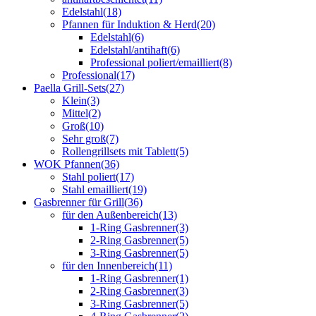
Edelstahl
(18)
Pfannen für Induktion & Herd
(20)
Edelstahl
(6)
Edelstahl/antihaft
(6)
Professional poliert/emailliert
(8)
Professional
(17)
Paella Grill-Sets
(27)
Klein
(3)
Mittel
(2)
Groß
(10)
Sehr groß
(7)
Rollengrillsets mit Tablett
(5)
WOK Pfannen
(36)
Stahl poliert
(17)
Stahl emailliert
(19)
Gasbrenner für Grill
(36)
für den Außenbereich
(13)
1-Ring Gasbrenner
(3)
2-Ring Gasbrenner
(5)
3-Ring Gasbrenner
(5)
für den Innenbereich
(11)
1-Ring Gasbrenner
(1)
2-Ring Gasbrenner
(3)
3-Ring Gasbrenner
(5)