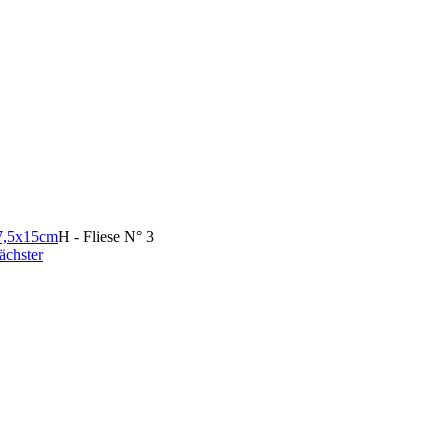
 7,5x15cm
H - Fliese N° 3
ächster