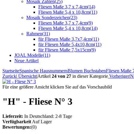
Mosaik Zahlen
(25)
Fliesen Maße 3,7 x 7,4cm
(14)
Fliesen Maße 5,4 x 10,8cm
(11)
Mosaik Sonderzeichen
(23)
Fliesen Maße 3,7 x 7,4cm
(9)
Fliesen Maße 5,4 x 10,8cm
(14)
Rahmen
(31)
für Fliesen Maße 3,7x7,4cm
(11)
für Fliesen Maße 5,4x10,8cm
(11)
für Fliesen Maße 7,5x15cm
(9)
JOAL Modelle
(11)
Neue Artikel
Startseite
Spanische Hausnummern
Blumen Buchstaben
Fliesen Maße
Zurück
|
Übersicht
|
Artikel
24 von 27
in dieser Kategorie
Vorheriger
|
N
Für eine größere Ansicht klicken Sie auf das Vorschaubild
"H" - Fliese N° 3
Lieferzeit:
In Deutschland: 2-8 Tage
Verfügbarkeit
Auf Lager
Bewertungen:
(0)