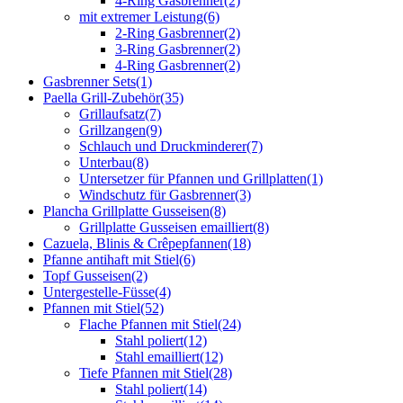
4-Ring Gasbrenner
(2)
mit extremer Leistung
(6)
2-Ring Gasbrenner
(2)
3-Ring Gasbrenner
(2)
4-Ring Gasbrenner
(2)
Gasbrenner Sets
(1)
Paella Grill-Zubehör
(35)
Grillaufsatz
(7)
Grillzangen
(9)
Schlauch und Druckminderer
(7)
Unterbau
(8)
Untersetzer für Pfannen und Grillplatten
(1)
Windschutz für Gasbrenner
(3)
Plancha Grillplatte Gusseisen
(8)
Grillplatte Gusseisen emailliert
(8)
Cazuela, Blinis & Crêpepfannen
(18)
Pfanne antihaft mit Stiel
(6)
Topf Gusseisen
(2)
Untergestelle-Füsse
(4)
Pfannen mit Stiel
(52)
Flache Pfannen mit Stiel
(24)
Stahl poliert
(12)
Stahl emailliert
(12)
Tiefe Pfannen mit Stiel
(28)
Stahl poliert
(14)