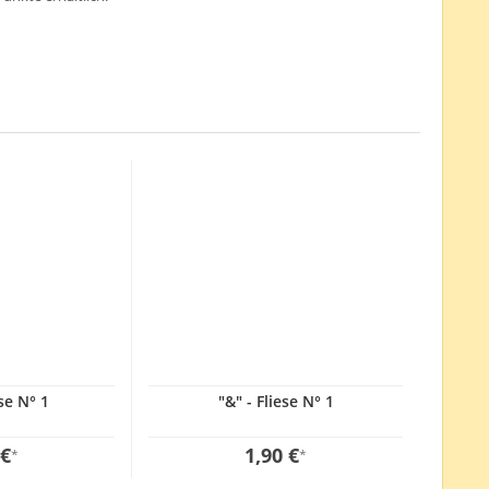
ese N° 1
"&" - Fliese N° 1
 €
1,90 €
*
*