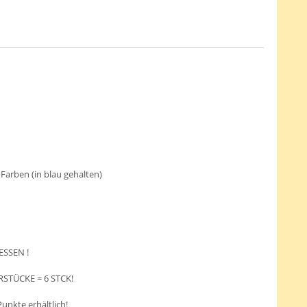
arben (in blau gehalten)
ESSEN !
RSTÜCKE = 6 STCK!
Punkte erhältlich!