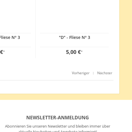
Fliese N° 3
"D" - Fliese N° 3
 €
5,00 €
*
*
Vorheriger
Nächster
|
NEWSLETTER-ANMELDUNG
Abonnieren Sie unseren Newsletter und bleiben immer über
aktuelle Neuheiten und Angebote informiert!