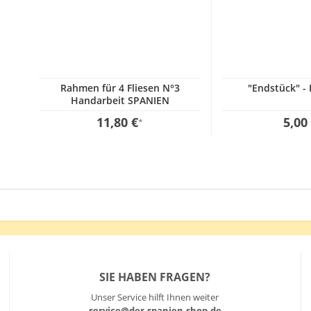
Rahmen für 4 Fliesen N°3
"Endstück" - 
Handarbeit SPANIEN
Hausnummer
11,80 €
5,00
*
SIE HABEN FRAGEN?
Unser Service hilft Ihnen weiter
service@der-spanien-shop.de