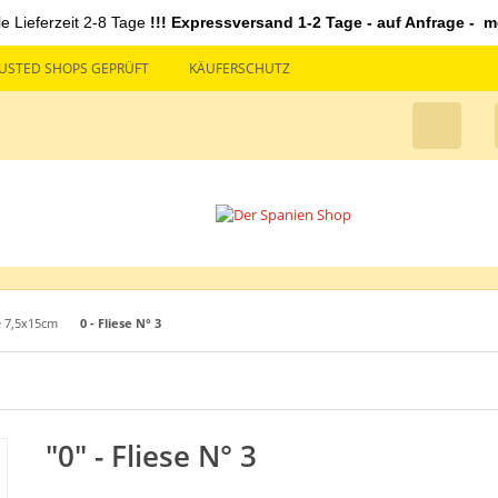
le Lieferzeit 2-8 Tage
!!! Expressversand 1-2 Tage - auf Anfrage - mö
USTED SHOPS GEPRÜFT
KÄUFERSCHUTZ
e 7,5x15cm
0 - Fliese N° 3
"0" - Fliese N° 3