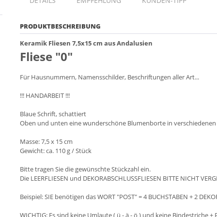
DETAILS
EMPFEHLUNG
KUNDEN-TIPP
PRODUKTBESCHREIBUNG
Keramik Fliesen 7,5x15 cm aus Andalusien
Fliese "0"
Für Hausnummern, Namensschilder, Beschriftungen aller Art...
!!! HANDARBEIT !!!
Blaue Schrift, schattiert
Oben und unten eine wunderschöne Blumenborte in verschiedenen F
Masse: 7,5 x 15 cm
Gewicht: ca. 110 g / Stück
Bitte tragen Sie die gewünschte Stückzahl ein.
Die LEERFLIESEN und DEKORABSCHLUSSFLIESEN BITTE NICHT VERG
Beispiel: SIE benötigen das WORT "POST" = 4 BUCHSTABEN + 2 DEKO
WICHTIG: Es sind keine Umlaute ( ü - ä - ö ) und keine Bindestriche + 