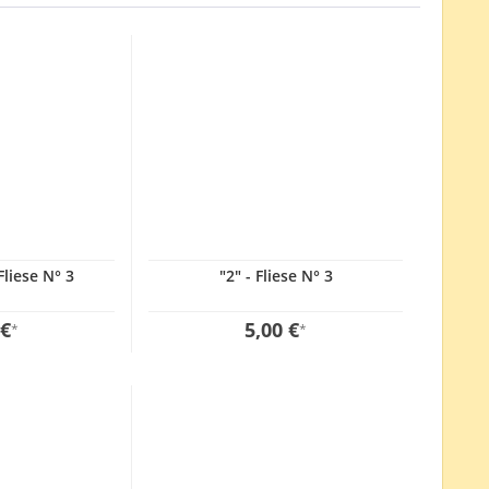
Fliese N° 3
"2" - Fliese N° 3
 €
5,00 €
*
*