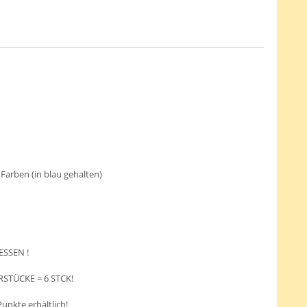
arben (in blau gehalten)
ESSEN !
RSTÜCKE = 6 STCK!
Punkte erhältlich!