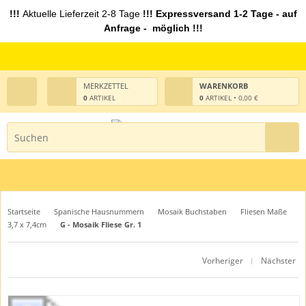
!!!
Aktuelle Lieferzeit 2-8 Tage
!!! Expressversand 1-2 Tage - auf
Anfrage - möglich !!!
MERKZETTEL
WARENKORB
0
ARTIKEL
0
ARTIKEL • 0,00 €
Startseite
Spanische Hausnummern
Mosaik Buchstaben
Fliesen Maße
3,7 x 7,4cm
G - Mosaik Fliese Gr. 1
Vorheriger
Nächster
|