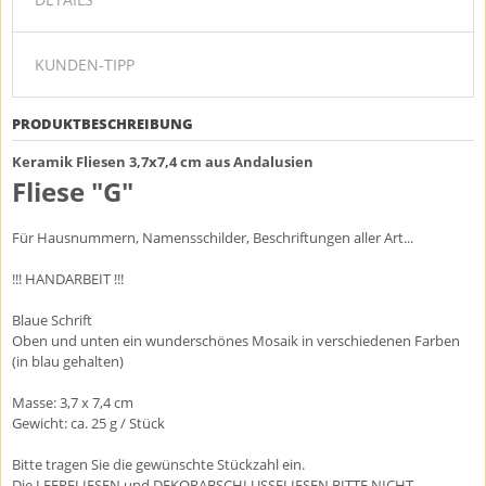
KUNDEN-TIPP
PRODUKTBESCHREIBUNG
Keramik Fliesen 3,7x7,4 cm aus Andalusien
Fliese "G"
Für Hausnummern, Namensschilder, Beschriftungen aller Art...
!!! HANDARBEIT !!!
Blaue Schrift
Oben und unten ein wunderschönes Mosaik in verschiedenen Farben
(in blau gehalten)
Masse: 3,7 x 7,4 cm
Gewicht: ca. 25 g / Stück
Bitte tragen Sie die gewünschte Stückzahl ein.
Die LEERFLIESEN und DEKORABSCHLUSSFLIESEN BITTE NICHT