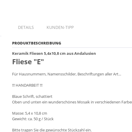
DETAILS
KUNDEN-TIPP
PRODUKTBESCHREIBUNG
Keramik Fliesen 5,4x10,8 cm aus Andalusien
Fliese "E"
Für Hausnummern, Namensschilder, Beschriftungen aller Art...
!!! HANDARBEIT !!!
Blaue Schrift, schattiert
Oben und unten ein wunderschönes Mosaik in verschiedenen Farben 
Masse: 5,4 x 10,8 cm
Gewicht: ca. 50 g / Stück
Bitte tragen Sie die gewünschte Stückzahl ein.