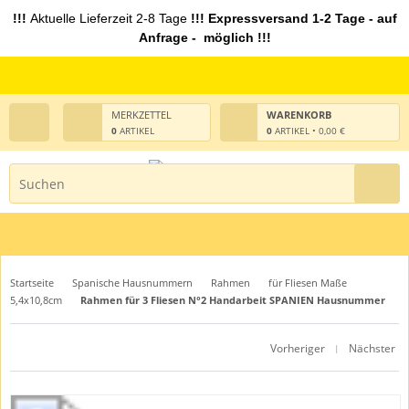
!!!
Aktuelle Lieferzeit 2-8 Tage
!!! Expressversand 1-2 Tage - auf
Anfrage - möglich !!!
MERKZETTEL
WARENKORB
0
ARTIKEL
0
ARTIKEL • 0,00 €
Startseite
Spanische Hausnummern
Rahmen
für Fliesen Maße
5,4x10,8cm
Rahmen für 3 Fliesen N°2 Handarbeit SPANIEN Hausnummer
Vorheriger
Nächster
|