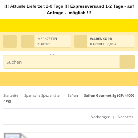
!!!
Aktuelle Lieferzeit 2-8 Tage
!!! Expressversand 1-2 Tage - auf
Anfrage - möglich !!!
MERKZETTEL
WARENKORB
0
ARTIKEL
0
ARTIKEL • 0,00 €
Startseite
Spanische Spezialitäten
Safran
Safran Gourmet 5g (GP: 4400€
/ kg)
Vorheriger
Nächster
|