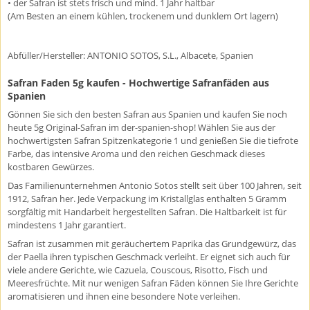
• der Safran ist stets frisch und mind. 1 Jahr haltbar
(Am Besten an einem kühlen, trockenem und dunklem Ort lagern)
Abfüller/Hersteller: ANTONIO SOTOS, S.L., Albacete, Spanien
Safran Faden 5g kaufen - Hochwertige Safranfäden aus
Spanien
Gönnen Sie sich den besten Safran aus Spanien und kaufen Sie noch
heute 5g Original-Safran im der-spanien-shop! Wählen Sie aus der
hochwertigsten Safran Spitzenkategorie 1 und genießen Sie die tiefrote
Farbe, das intensive Aroma und den reichen Geschmack dieses
kostbaren Gewürzes.
Das Familienunternehmen Antonio Sotos stellt seit über 100 Jahren, seit
1912, Safran her. Jede Verpackung im Kristallglas enthalten 5 Gramm
sorgfältig mit Handarbeit hergestellten Safran. Die Haltbarkeit ist für
mindestens 1 Jahr garantiert.
Safran ist zusammen mit geräuchertem Paprika das Grundgewürz, das
der Paella ihren typischen Geschmack verleiht. Er eignet sich auch für
viele andere Gerichte, wie Cazuela, Couscous, Risotto, Fisch und
Meeresfrüchte. Mit nur wenigen Safran Fäden können Sie Ihre Gerichte
aromatisieren und ihnen eine besondere Note verleihen.