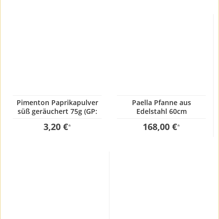
Pimenton Paprikapulver
Paella Pfanne aus
süß geräuchert 75g (GP:
Edelstahl 60cm
42,67 € / kg)
3,20 €
168,00 €
*
*