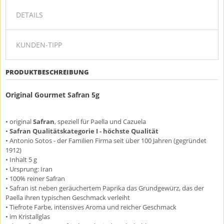
DETAILS
KUNDEN-TIPP
PRODUKTBESCHREIBUNG
Original Gourmet Safran 5g
• original
Safran
, speziell für Paella und Cazuela
•
Safran Qualitätskategorie I - höchste Qualität
• Antonio Sotos - der Familien Firma seit über 100 Jahren (gegründet
1912)
• Inhalt 5 g
• Ursprung: Iran
• 100% reiner Safran
• Safran ist neben geräuchertem Paprika das Grundgewürz, das der
Paella ihren typischen Geschmack verleiht
• Tiefrote Farbe, intensives Aroma und reicher Geschmack
• im Kristallglas