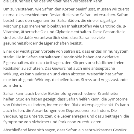
die Gesundheit und das Wohlbefinden verbessern kann.
Um zu verstehen, wie Safran den Körper beeinflusst, müssen wir zuerst
einmal die verschiedenen Bestandteile von Safran untersuchen. Safran
besteht aus den sogenannten Safranfäden, die eine einzigartige
Mischung aus mehreren bioaktiven Inhaltsstoffen wie Carotinoide, B-
Vitamine, ätherische Öle und Glykoside enthalten. Diese Bestandteile
sind es, die dafür verantwortlich sind, dass Safran so viele
gesundheitsfördernde Eigenschaften besitzt.
Einer der wichtigsten Vorteile von Safran ist, dass er das Immunsystem
stärkt. Die in Safran enthaltenen Carotinoide haben antioxidative
Eigenschaften, die dazu beitragen, den Körper vor schädlichen freien
Radikalen zu schützen. Das Gewürz hat auch eine antiseptische
Wirkung, es kann Bakterien und Viren abtöten. Weiterhin hat Safran
eine beruhigende Wirkung, die helfen kann, Stress und Angstzustände
zu lindern.
Safran kann auch bei der Bekämpfung verschiedener Krankheiten
helfen. Studien haben gezeigt, dass Safran helfen kann, die Symptome
von Diabetes zu lindern, indem er den Blutzuckerspiegel senkt. Es kann
auch helfen, die Auswirkungen von Depressionen zu lindern, Die
Verdauung zu unterstützen, die Leber anregen und dazu beitragen, die
Symptome von Alzheimer und Parkinson zu reduzieren.
Abschließend lässt sich sagen, dass Safran ein sehr wirksames Gewürz