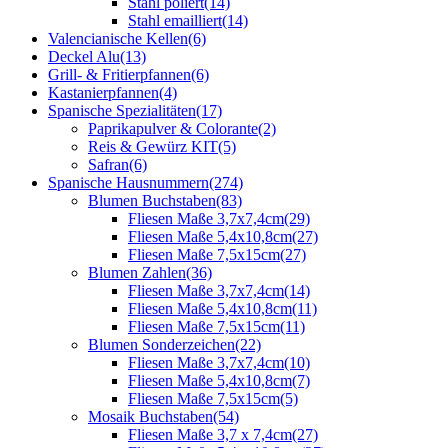
Stahl poliert
(14)
Stahl emailliert
(14)
Valencianische Kellen
(6)
Deckel Alu
(13)
Grill- & Fritierpfannen
(6)
Kastanierpfannen
(4)
Spanische Spezialitäten
(17)
Paprikapulver & Colorante
(2)
Reis & Gewürz KIT
(5)
Safran
(6)
Spanische Hausnummern
(274)
Blumen Buchstaben
(83)
Fliesen Maße 3,7x7,4cm
(29)
Fliesen Maße 5,4x10,8cm
(27)
Fliesen Maße 7,5x15cm
(27)
Blumen Zahlen
(36)
Fliesen Maße 3,7x7,4cm
(14)
Fliesen Maße 5,4x10,8cm
(11)
Fliesen Maße 7,5x15cm
(11)
Blumen Sonderzeichen
(22)
Fliesen Maße 3,7x7,4cm
(10)
Fliesen Maße 5,4x10,8cm
(7)
Fliesen Maße 7,5x15cm
(5)
Mosaik Buchstaben
(54)
Fliesen Maße 3,7 x 7,4cm
(27)