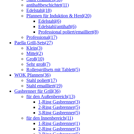
antihaftbeschichtet
(11)
Edelstahl
(18)
Pfannen für Induktion & Herd
(20)
Edelstahl
(6)
Edelstahl/antihaft
(6)
Professional poliert/emailliert
(8)
Professional
(17)
Paella Grill-Sets
(27)
Klein
(3)
Mittel
(2)
Groß
(10)
Sehr groß
(7)
Rollengrillsets mit Tablett
(5)
WOK Pfannen
(36)
Stahl poliert
(17)
Stahl emailliert
(19)
Gasbrenner für Grill
(36)
für den Außenbereich
(13)
1-Ring Gasbrenner
(3)
2-Ring Gasbrenner
(5)
3-Ring Gasbrenner
(5)
für den Innenbereich
(11)
1-Ring Gasbrenner
(1)
2-Ring Gasbrenner
(3)