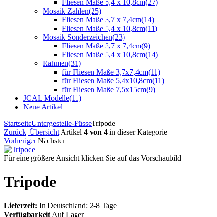
Fliesen Maße 5,4 x 10,8cm
(27)
Mosaik Zahlen
(25)
Fliesen Maße 3,7 x 7,4cm
(14)
Fliesen Maße 5,4 x 10,8cm
(11)
Mosaik Sonderzeichen
(23)
Fliesen Maße 3,7 x 7,4cm
(9)
Fliesen Maße 5,4 x 10,8cm
(14)
Rahmen
(31)
für Fliesen Maße 3,7x7,4cm
(11)
für Fliesen Maße 5,4x10,8cm
(11)
für Fliesen Maße 7,5x15cm
(9)
JOAL Modelle
(11)
Neue Artikel
Startseite
Untergestelle-Füsse
Tripode
Zurück
|
Übersicht
|
Artikel
4 von 4
in dieser Kategorie
Vorheriger
|
Nächster
Für eine größere Ansicht klicken Sie auf das Vorschaubild
Tripode
Lieferzeit:
In Deutschland: 2-8 Tage
Verfügbarkeit
Auf Lager