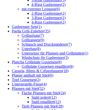
3-Ring Gasbrenner
(5)
4-Ring Gasbrenner
(2)
mit extremer Leistung
(6)
2-Ring Gasbrenner
(2)
3-Ring Gasbrenner
(2)
4-Ring Gasbrenner
(2)
Gasbrenner Sets
(1)
Paella Grill-Zubehör
(35)
Grillaufsatz
(7)
Grillzangen
(9)
Schlauch und Druckminderer
(7)
Unterbau
(8)
Untersetzer für Pfannen und Grillplatten
(1)
Windschutz für Gasbrenner
(3)
Plancha Grillplatte Gusseisen
(8)
Grillplatte Gusseisen emailliert
(8)
Cazuela, Blinis & Crêpepfannen
(18)
Pfanne antihaft mit Stiel
(6)
Topf Gusseisen
(2)
Untergestelle-Füsse
(4)
Pfannen mit Stiel
(52)
Flache Pfannen mit Stiel
(24)
Stahl poliert
(12)
Stahl emailliert
(12)
Tiefe Pfannen mit Stiel
(28)