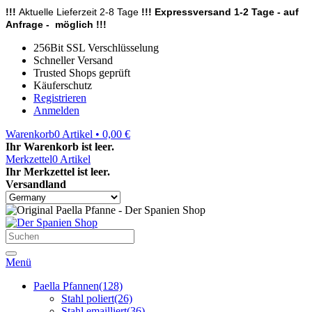
!!!
Aktuelle Lieferzeit 2-8 Tage
!!! Expressversand 1-2 Tage - auf
Anfrage - möglich !!!
256Bit SSL Verschlüsselung
Schneller Versand
Trusted Shops geprüft
Käuferschutz
Registrieren
Anmelden
Warenkorb
0
Artikel • 0,00 €
Ihr Warenkorb ist leer.
Merkzettel
0
Artikel
Ihr Merkzettel ist leer.
Versandland
Menü
Paella Pfannen
(128)
Stahl poliert
(26)
Stahl emailliert
(36)