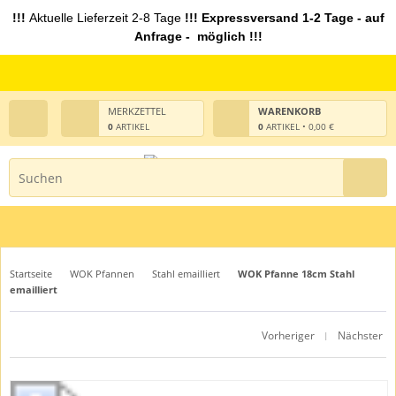
!!!
Aktuelle Lieferzeit 2-8 Tage
!!! Expressversand 1-2 Tage - auf
Anfrage - möglich !!!
MERKZETTEL
WARENKORB
0
ARTIKEL
0
ARTIKEL • 0,00 €
Startseite
WOK Pfannen
Stahl emailliert
WOK Pfanne 18cm Stahl
emailliert
Vorheriger
Nächster
|