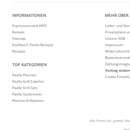
INFORMATIONEN
MEHR ÜBER..
Expressversand INFO
Liefer- und Ve
Kontakt
Privatsphäre u
Sitemap
Unsere AGB
Kochbuch: Paella Rezepte
Impressum
Rezepte
Widerrufsrecht
Batterieverord
Zahlungsmöglic
TOP KATEGORIEN
Vertrag wider
Paella Pfannen
Cookie Einstel
Paella Grill Zubehör
Paelle Grill-Sets
Paella Gasbrenner
Plancha Grillplatten
Alle Preise inkl. gesetzl. Mw
mod