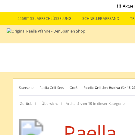
!!!
Aktuel
256BIT SSL VERSCHLÜSSELUNG
SCHNELLER VERSAND
TR
Startseite
Paella Grill-Sets
Groß
Paella Grill-Set Huelva für 15-
Zurück
Übersicht
Artikel
5 von 10
in dieser Kategorie
|
|