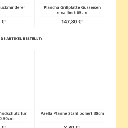
ruckminderer
Plancha Grillplatte Gusseisen
emailliert 65cm
 €
147,80 €
*
*
DE ARTIKEL BESTELLT:
indschutz für
Paella Pfanne Stahl poliert 38cm
30-50cm
 €
8,30 €
*
*