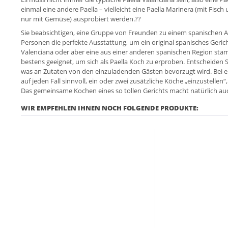
einmal eine andere Paella – vielleicht eine Paella Marinera (mit Fisc
nur mit Gemüse) ausprobiert werden.??
Sie beabsichtigen, eine Gruppe von Freunden zu einem spanischen Abe
Personen die perfekte Ausstattung, um ein original spanisches Geric
Valenciana oder aber eine aus einer anderen spanischen Region stam
bestens geeignet, um sich als Paella Koch zu erproben. Entscheiden S
was an Zutaten von den einzuladenden Gästen bevorzugt wird. Bei e
auf jeden Fall sinnvoll, ein oder zwei zusätzliche Köche „einzustelle
Das gemeinsame Kochen eines so tollen Gerichts macht natürlich au
WIR EMPFEHLEN IHNEN NOCH FOLGENDE PRODUKTE: