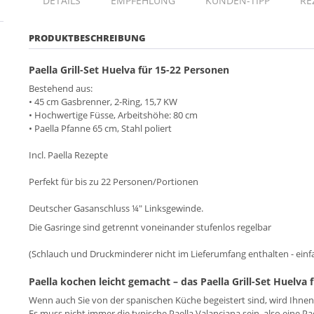
DETAILS
EMPFEHLUNG
KUNDEN-TIPP
RE
PRODUKTBESCHREIBUNG
Paella Grill-Set Huelva für 15-22 Personen
Bestehend aus:
• 45 cm Gasbrenner, 2-Ring, 15,7 KW
• Hochwertige Füsse, Arbeitshöhe: 80 cm
• Paella Pfanne 65 cm, Stahl poliert
Incl. Paella Rezepte
Perfekt für bis zu 22 Personen/Portionen
Deutscher Gasanschluss ¼" Linksgewinde.
Die Gasringe sind getrennt voneinander stufenlos regelbar
(Schlauch und Druckminderer nicht im Lieferumfang enthalten - einf
Paella kochen leicht gemacht – das Paella Grill-Set Huelva
Wenn auch Sie von der spanischen Küche begeistert sind, wird Ihnen 
Es muss nicht immer die typische Paella Valanciana sein, also eine 