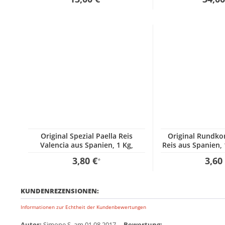
Original Spezial Paella Reis
Original Rundkor
Valencia aus Spanien, 1 Kg,
Reis aus Spanien, 
GP:3,80€ / kg
kg
3,80 €
3,60
*
KUNDENREZENSIONEN:
Informationen zur Echtheit der Kundenbewertungen
Autor:
Simone S.
am 01.08.2017
Bewertung: