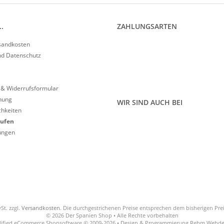
.
ZAHLUNGSARTEN
rsandkosten
nd Datenschutz
 & Widerrufsformular
nung
WIR SIND AUCH BEI
hkeiten
rufen
lungen
St. zzgl.
Versandkosten
. Die durchgestrichenen Preise entsprechen dem bisherigen Pre
© 2026 Der Spanien Shop • Alle Rechte vorbehalten
ified eCommerce Shopsoftware © 2009-2026 • Design & Programmierung Rehm Webde