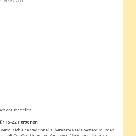
ZENSIONEN
ach dazubestellen)
 für 15-22 Personen
vermutlich eine traditionell zubereitete Paella bestens munden.
Paella mit Gemüse, Huhn und Kaninchen. Vielmehr sollte auch