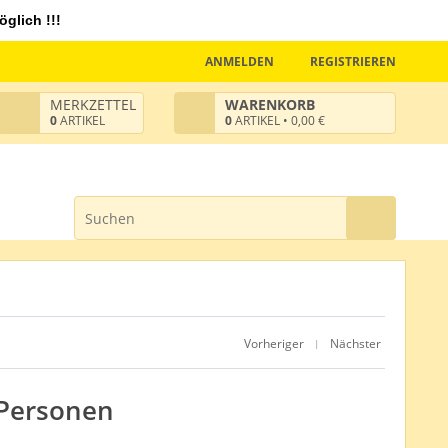
glich !!!
ANMELDEN
REGISTRIEREN
MERKZETTEL
WARENKORB
0
ARTIKEL
0
ARTIKEL • 0,00 €
Vorheriger
Nächster
|
2 Personen