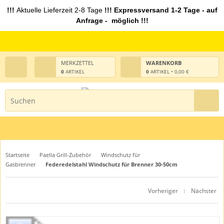
!!!
Aktuelle Lieferzeit 2-8 Tage
!!! Expressversand 1-2 Tage - auf
Anfrage - möglich !!!
MERKZETTEL
WARENKORB
0
ARTIKEL
0
ARTIKEL • 0,00 €
Startseite
Paella Grill-Zubehör
Windschutz für
Gasbrenner
Federedelstahl Windschutz für Brenner 30-50cm
Vorheriger
Nächster
|