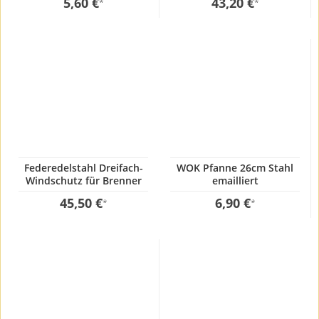
5,60 €
43,20 €
*
*
Federedelstahl Dreifach-
WOK Pfanne 26cm Stahl
Windschutz für Brenner
emailliert
55-70cm
45,50 €
6,90 €
*
*