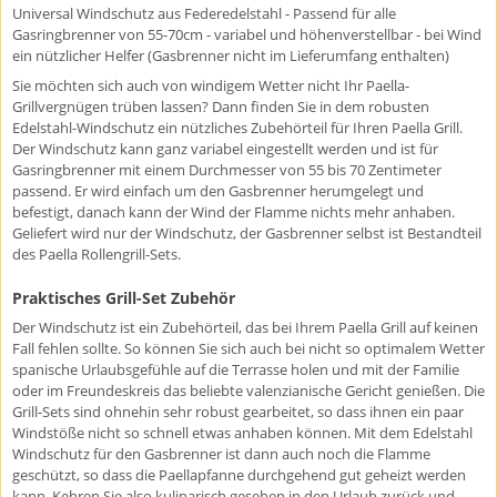
Universal Windschutz aus Federedelstahl - Passend für alle
Gasringbrenner von 55-70cm - variabel und höhenverstellbar - bei Wind
ein nützlicher Helfer (Gasbrenner nicht im Lieferumfang enthalten)
Sie möchten sich auch von windigem Wetter nicht Ihr Paella-
Grillvergnügen trüben lassen? Dann finden Sie in dem robusten
Edelstahl-Windschutz ein nützliches Zubehörteil für Ihren Paella Grill.
Der Windschutz kann ganz variabel eingestellt werden und ist für
Gasringbrenner mit einem Durchmesser von 55 bis 70 Zentimeter
passend. Er wird einfach um den Gasbrenner herumgelegt und
befestigt, danach kann der Wind der Flamme nichts mehr anhaben.
Geliefert wird nur der Windschutz, der Gasbrenner selbst ist Bestandteil
des Paella Rollengrill-Sets.
Praktisches Grill-Set Zubehör
Der Windschutz ist ein Zubehörteil, das bei Ihrem Paella Grill auf keinen
Fall fehlen sollte. So können Sie sich auch bei nicht so optimalem Wetter
spanische Urlaubsgefühle auf die Terrasse holen und mit der Familie
oder im Freundeskreis das beliebte valenzianische Gericht genießen. Die
Grill-Sets sind ohnehin sehr robust gearbeitet, so dass ihnen ein paar
Windstöße nicht so schnell etwas anhaben können. Mit dem Edelstahl
Windschutz für den Gasbrenner ist dann auch noch die Flamme
geschützt, so dass die Paellapfanne durchgehend gut geheizt werden
kann. Kehren Sie also kulinarisch gesehen in den Urlaub zurück und