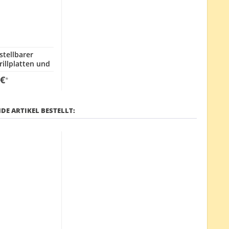
stellbarer
rillplatten und
fannen
 €
*
DE ARTIKEL BESTELLT: