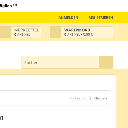
glich !!!
ANMELDEN
REGISTRIEREN
MERKZETTEL
WARENKORB
0
ARTIKEL
0
ARTIKEL • 0,00 €
Vorheriger
Nächster
|
cm