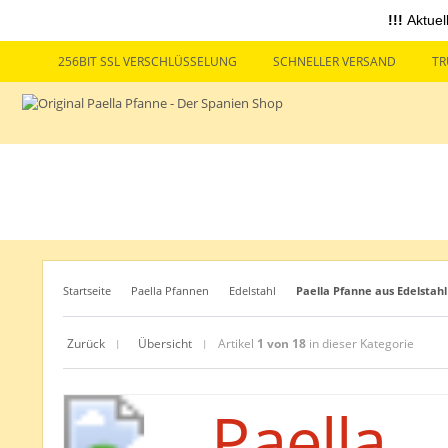
!!!
Aktuel
256BIT SSL VERSCHLÜSSELUNG
SCHNELLER VERSAND
TR
Startseite
Paella Pfannen
Edelstahl
Paella Pfanne aus Edelstah
Zurück
Übersicht
Artikel
1 von 18
in dieser Kategorie
|
|