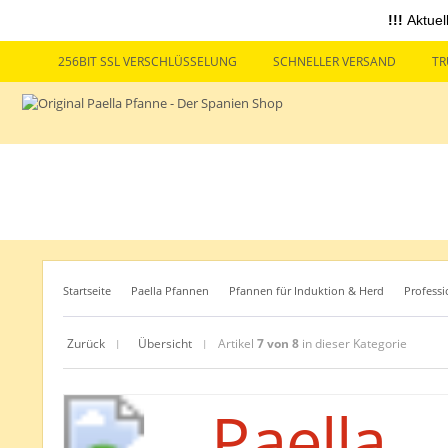
!!!
Aktuel
256BIT SSL VERSCHLÜSSELUNG
SCHNELLER VERSAND
TR
Startseite
Paella Pfannen
Pfannen für Induktion & Herd
Professi
Zurück
Übersicht
Artikel
7 von 8
in dieser Kategorie
|
|