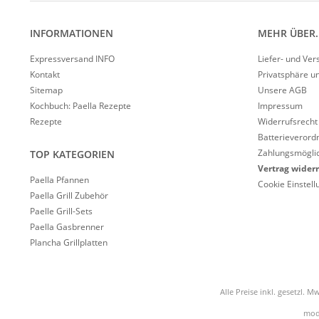
INFORMATIONEN
MEHR ÜBER..
Expressversand INFO
Liefer- und Ve
Kontakt
Privatsphäre u
Sitemap
Unsere AGB
Kochbuch: Paella Rezepte
Impressum
Rezepte
Widerrufsrecht
Batterieverord
Zahlungsmöglic
TOP KATEGORIEN
Vertrag wider
Paella Pfannen
Cookie Einstel
Paella Grill Zubehör
Paelle Grill-Sets
Paella Gasbrenner
Plancha Grillplatten
Alle Preise inkl. gesetzl. Mw
mod