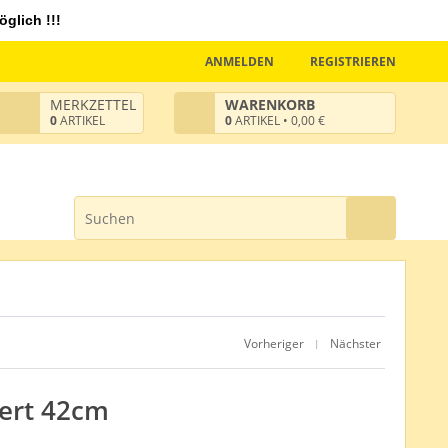
glich !!!
ANMELDEN
REGISTRIEREN
MERKZETTEL
WARENKORB
0
ARTIKEL
0
ARTIKEL • 0,00 €
Vorheriger
Nächster
|
iert 42cm