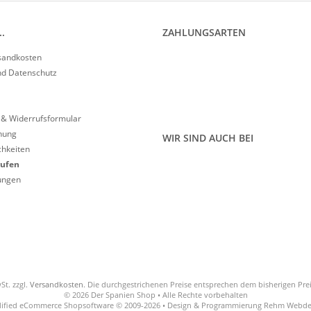
.
ZAHLUNGSARTEN
rsandkosten
nd Datenschutz
 & Widerrufsformular
nung
WIR SIND AUCH BEI
hkeiten
rufen
lungen
St. zzgl.
Versandkosten
. Die durchgestrichenen Preise entsprechen dem bisherigen Pre
© 2026 Der Spanien Shop • Alle Rechte vorbehalten
ified eCommerce Shopsoftware © 2009-2026 • Design & Programmierung Rehm Webde