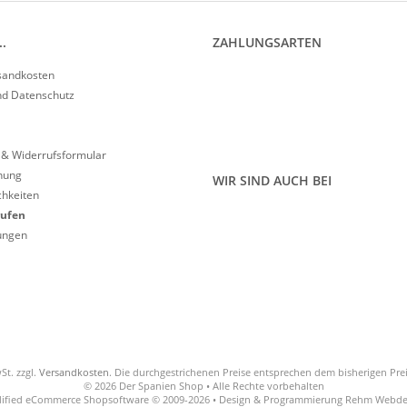
.
ZAHLUNGSARTEN
rsandkosten
nd Datenschutz
 & Widerrufsformular
nung
WIR SIND AUCH BEI
hkeiten
rufen
lungen
St. zzgl.
Versandkosten
. Die durchgestrichenen Preise entsprechen dem bisherigen Pre
© 2026 Der Spanien Shop • Alle Rechte vorbehalten
ified eCommerce Shopsoftware © 2009-2026 • Design & Programmierung Rehm Webde