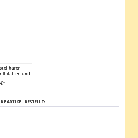
stellbarer
rillplatten und
fannen
 €
*
DE ARTIKEL BESTELLT: