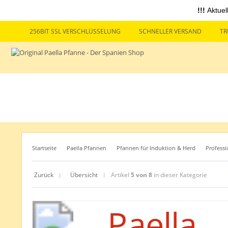
!!!
Aktuel
256BIT SSL VERSCHLÜSSELUNG
SCHNELLER VERSAND
TR
Startseite
Paella Pfannen
Pfannen für Induktion & Herd
Professi
Zurück
Übersicht
Artikel
5 von 8
in dieser Kategorie
|
|