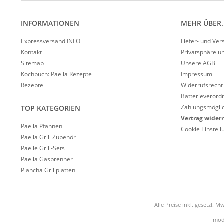
INFORMATIONEN
MEHR ÜBER..
Expressversand INFO
Liefer- und Ve
Kontakt
Privatsphäre u
Sitemap
Unsere AGB
Kochbuch: Paella Rezepte
Impressum
Rezepte
Widerrufsrecht
Batterieverord
Zahlungsmöglic
TOP KATEGORIEN
Vertrag wider
Paella Pfannen
Cookie Einstel
Paella Grill Zubehör
Paelle Grill-Sets
Paella Gasbrenner
Plancha Grillplatten
Alle Preise inkl. gesetzl. Mw
mod