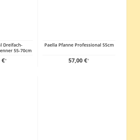
l Dreifach-
Paella Pfanne Professional 55cm
renner 55-70cm
 €
57,00 €
*
*