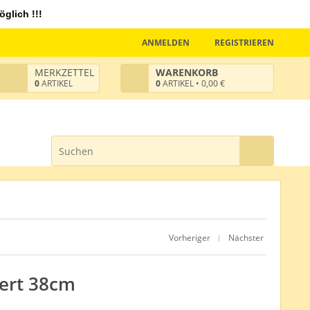
glich !!!
ANMELDEN
REGISTRIEREN
MERKZETTEL
WARENKORB
0
ARTIKEL
0
ARTIKEL • 0,00 €
Vorheriger
Nächster
|
iert 38cm