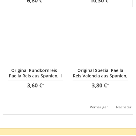
6,80 €
10,30 €
*
*
Original Rundkornreis -
Original Spezial Paella
Paella Reis aus Spanien, 1
Reis Valencia aus Spanien,
Kg, GP:3,60€ / kg
1 Kg, GP:3,80€ / kg
3,60 €
3,80 €
*
*
Vorheriger
Nächster
|