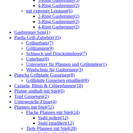
3-Ring Gasbrenner
(5)
4-Ring Gasbrenner
(2)
mit extremer Leistung
(6)
2-Ring Gasbrenner
(2)
3-Ring Gasbrenner
(2)
4-Ring Gasbrenner
(2)
Gasbrenner Sets
(1)
Paella Grill-Zubehör
(35)
Grillaufsatz
(7)
Grillzangen
(9)
Schlauch und Druckminderer
(7)
Unterbau
(8)
Untersetzer für Pfannen und Grillplatten
(1)
Windschutz für Gasbrenner
(3)
Plancha Grillplatte Gusseisen
(8)
Grillplatte Gusseisen emailliert
(8)
Cazuela, Blinis & Crêpepfannen
(18)
Pfanne antihaft mit Stiel
(6)
Topf Gusseisen
(2)
Untergestelle-Füsse
(4)
Pfannen mit Stiel
(52)
Flache Pfannen mit Stiel
(24)
Stahl poliert
(12)
Stahl emailliert
(12)
Tiefe Pfannen mit Stiel
(28)