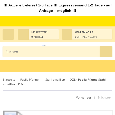
!!!
Aktuelle Lieferzeit 2-8 Tage
!!! Expressversand 1-2 Tage - auf
Anfrage - möglich !!!
MERKZETTEL
WARENKORB
0
ARTIKEL
0
ARTIKEL • 0,00 €
Startseite
Paella Pfannen
Stahl emailliert
XXL - Paella Pfanne Stahl
emailliert 115cm
Vorheriger
Nächster
|