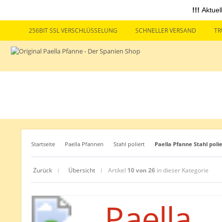
!!!
Aktuel
256BIT SSL VERSCHLÜSSELUNG
SCHNELLER VERSAND
TR
Startseite
Paella Pfannen
Stahl poliert
Paella Pfanne Stahl poli
Zurück
Übersicht
Artikel
10 von 26
in dieser Kategorie
|
|