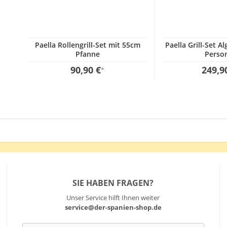
Paella Rollengrill-Set mit 55cm
Paella Grill-Set Al
Pfanne
Perso
90,90 €
249,9
*
SIE HABEN FRAGEN?
Unser Service hilft Ihnen weiter
service@der-spanien-shop.de