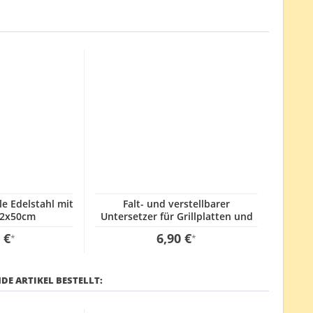
le Edelstahl mit
Falt- und verstellbarer
12x50cm
Untersetzer für Grillplatten und
Paella Pfannen
 €
6,90 €
*
*
DE ARTIKEL BESTELLT: