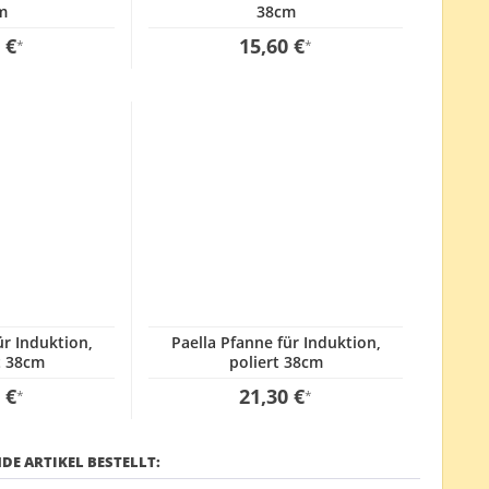
m
38cm
 €
15,60 €
*
*
ür Induktion,
Paella Pfanne für Induktion,
t 38cm
poliert 38cm
 €
21,30 €
*
*
DE ARTIKEL BESTELLT: