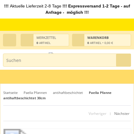
!!!
Aktuelle Lieferzeit 2-8 Tage
!!! Expressversand 1-2 Tage - auf
Anfrage - möglich !!!
MERKZETTEL
WARENKORB
0
ARTIKEL
0
ARTIKEL • 0,00 €
Startseite
Paella Pfannen
antihaftbeschichtet
Paella Pfanne
antihaftbeschichtet 30cm
Vorheriger
Nächster
|