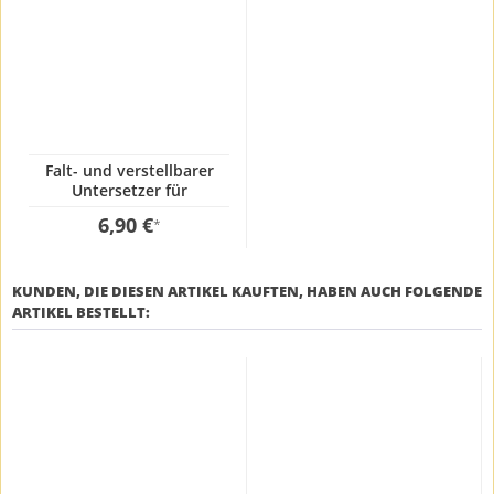
Falt- und verstellbarer
Untersetzer für
Grillplatten und Paella
6,90 €
*
Pfannen
KUNDEN, DIE DIESEN ARTIKEL KAUFTEN, HABEN AUCH FOLGENDE
ARTIKEL BESTELLT: