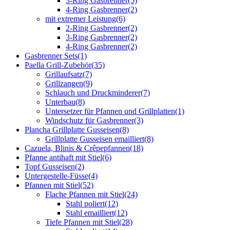
3-Ring Gasbrenner
(5)
4-Ring Gasbrenner
(2)
mit extremer Leistung
(6)
2-Ring Gasbrenner
(2)
3-Ring Gasbrenner
(2)
4-Ring Gasbrenner
(2)
Gasbrenner Sets
(1)
Paella Grill-Zubehör
(35)
Grillaufsatz
(7)
Grillzangen
(9)
Schlauch und Druckminderer
(7)
Unterbau
(8)
Untersetzer für Pfannen und Grillplatten
(1)
Windschutz für Gasbrenner
(3)
Plancha Grillplatte Gusseisen
(8)
Grillplatte Gusseisen emailliert
(8)
Cazuela, Blinis & Crêpepfannen
(18)
Pfanne antihaft mit Stiel
(6)
Topf Gusseisen
(2)
Untergestelle-Füsse
(4)
Pfannen mit Stiel
(52)
Flache Pfannen mit Stiel
(24)
Stahl poliert
(12)
Stahl emailliert
(12)
Tiefe Pfannen mit Stiel
(28)