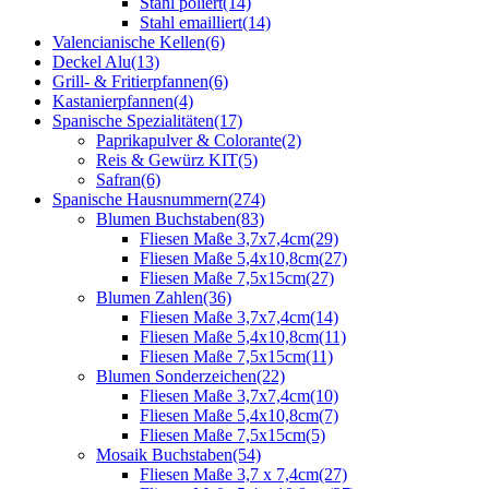
Stahl poliert
(14)
Stahl emailliert
(14)
Valencianische Kellen
(6)
Deckel Alu
(13)
Grill- & Fritierpfannen
(6)
Kastanierpfannen
(4)
Spanische Spezialitäten
(17)
Paprikapulver & Colorante
(2)
Reis & Gewürz KIT
(5)
Safran
(6)
Spanische Hausnummern
(274)
Blumen Buchstaben
(83)
Fliesen Maße 3,7x7,4cm
(29)
Fliesen Maße 5,4x10,8cm
(27)
Fliesen Maße 7,5x15cm
(27)
Blumen Zahlen
(36)
Fliesen Maße 3,7x7,4cm
(14)
Fliesen Maße 5,4x10,8cm
(11)
Fliesen Maße 7,5x15cm
(11)
Blumen Sonderzeichen
(22)
Fliesen Maße 3,7x7,4cm
(10)
Fliesen Maße 5,4x10,8cm
(7)
Fliesen Maße 7,5x15cm
(5)
Mosaik Buchstaben
(54)
Fliesen Maße 3,7 x 7,4cm
(27)