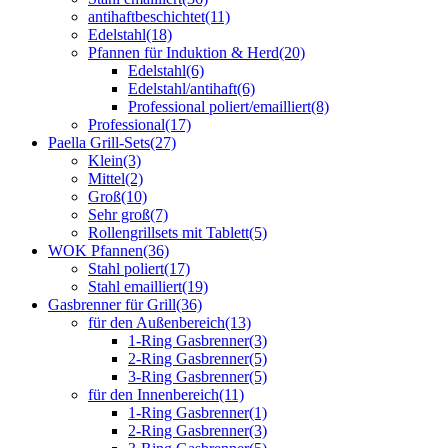
antihaftbeschichtet
(11)
Edelstahl
(18)
Pfannen für Induktion & Herd
(20)
Edelstahl
(6)
Edelstahl/antihaft
(6)
Professional poliert/emailliert
(8)
Professional
(17)
Paella Grill-Sets
(27)
Klein
(3)
Mittel
(2)
Groß
(10)
Sehr groß
(7)
Rollengrillsets mit Tablett
(5)
WOK Pfannen
(36)
Stahl poliert
(17)
Stahl emailliert
(19)
Gasbrenner für Grill
(36)
für den Außenbereich
(13)
1-Ring Gasbrenner
(3)
2-Ring Gasbrenner
(5)
3-Ring Gasbrenner
(5)
für den Innenbereich
(11)
1-Ring Gasbrenner
(1)
2-Ring Gasbrenner
(3)