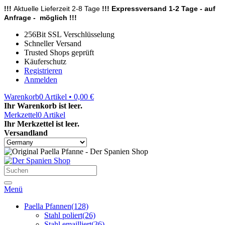
!!!
Aktuelle Lieferzeit 2-8 Tage
!!! Expressversand 1-2 Tage - auf
Anfrage - möglich !!!
256Bit SSL Verschlüsselung
Schneller Versand
Trusted Shops geprüft
Käuferschutz
Registrieren
Anmelden
Warenkorb
0
Artikel • 0,00 €
Ihr Warenkorb ist leer.
Merkzettel
0
Artikel
Ihr Merkzettel ist leer.
Versandland
Menü
Paella Pfannen
(128)
Stahl poliert
(26)
Stahl emailliert
(36)