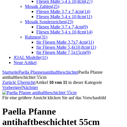
Fliesen Maße 5,4 x 10,8cm
(27)
Mosaik Zahlen
(25)
Fliesen Maße 3,7 x 7,4cm
(14)
Fliesen Maße 5,4 x 10,8cm
(11)
Mosaik Sonderzeichen
(23)
Fliesen Maße 3,7 x 7,4cm
(9)
Fliesen Maße 5,4 x 10,8cm
(14)
Rahmen
(31)
für Fliesen Maße 3,7x7,4cm
(11)
für Fliesen Maße 5,4x10,8cm
(11)
für Fliesen Maße 7,5x15cm
(9)
JOAL Modelle
(11)
Neue Artikel
Startseite
Paella Pfannen
antihaftbeschichtet
Paella Pfanne
antihaftbeschichtet 55cm
Zurück
|
Übersicht
|
Artikel
10 von 11
in dieser Kategorie
Vorheriger
|
Nächster
Für eine größere Ansicht klicken Sie auf das Vorschaubild
Paella Pfanne
antihaftbeschichtet 55cm