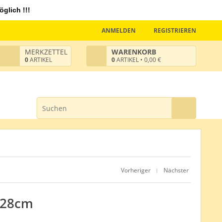
glich !!!
ANMELDEN
REGISTRIEREN
MERKZETTEL
WARENKORB
0
ARTIKEL
0
ARTIKEL • 0,00 €
Vorheriger
Nächster
|
t 28cm