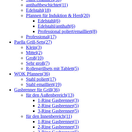
antihaftbeschichtet
(11)
Edelstahl
(18)
Pfannen für Induktion & Herd
(20)
Edelstahl
(6)
Edelstahl/antihaft
(6)
Professional poliert/emailliert
(8)
Professional
(17)
Paella Grill-Sets
(27)
Klein
(3)
Mittel
(2)
Groß
(10)
Sehr groß
(7)
Rollengrillsets mit Tablett
(5)
WOK Pfannen
(36)
Stahl poliert
(17)
Stahl emailliert
(19)
Gasbrenner für Grill
(36)
für den Außenbereich
(13)
1-Ring Gasbrenner
(3)
2-Ring Gasbrenner
(5)
3-Ring Gasbrenner
(5)
für den Innenbereich
(11)
1-Ring Gasbrenner
(1)
2-Ring Gasbrenner
(3)