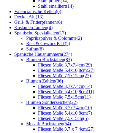
Stahl poliert
(14)
Stahl emailliert
(14)
Valencianische Kellen
(6)
Deckel Alu
(13)
Grill- & Fritierpfannen
(6)
Kastanierpfannen
(4)
Spanische Spezialitäten
(17)
Paprikapulver & Colorante
(2)
Reis & Gewürz KIT
(5)
Safran
(6)
Spanische Hausnummern
(274)
Blumen Buchstaben
(83)
Fliesen Maße 3,7x7,4cm
(29)
Fliesen Maße 5,4x10,8cm
(27)
Fliesen Maße 7,5x15cm
(27)
Blumen Zahlen
(36)
Fliesen Maße 3,7x7,4cm
(14)
Fliesen Maße 5,4x10,8cm
(11)
Fliesen Maße 7,5x15cm
(11)
Blumen Sonderzeichen
(22)
Fliesen Maße 3,7x7,4cm
(10)
Fliesen Maße 5,4x10,8cm
(7)
Fliesen Maße 7,5x15cm
(5)
Mosaik Buchstaben
(54)
Fliesen Maße 3,7 x 7,4cm
(27)