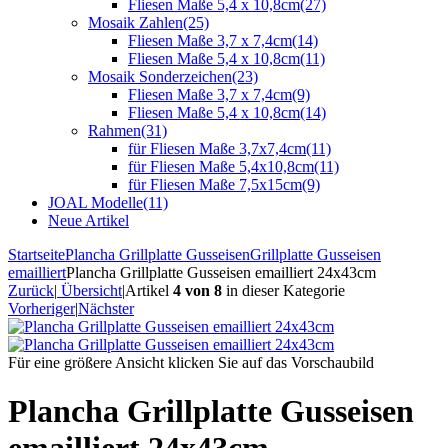
Fliesen Maße 5,4 x 10,8cm
(27)
Mosaik Zahlen
(25)
Fliesen Maße 3,7 x 7,4cm
(14)
Fliesen Maße 5,4 x 10,8cm
(11)
Mosaik Sonderzeichen
(23)
Fliesen Maße 3,7 x 7,4cm
(9)
Fliesen Maße 5,4 x 10,8cm
(14)
Rahmen
(31)
für Fliesen Maße 3,7x7,4cm
(11)
für Fliesen Maße 5,4x10,8cm
(11)
für Fliesen Maße 7,5x15cm
(9)
JOAL Modelle
(11)
Neue Artikel
Startseite
Plancha Grillplatte Gusseisen
Grillplatte Gusseisen
emailliert
Plancha Grillplatte Gusseisen emailliert 24x43cm
Zurück
|
Übersicht
|
Artikel
4 von 8
in dieser Kategorie
Vorheriger
|
Nächster
Für eine größere Ansicht klicken Sie auf das Vorschaubild
Plancha Grillplatte Gusseisen