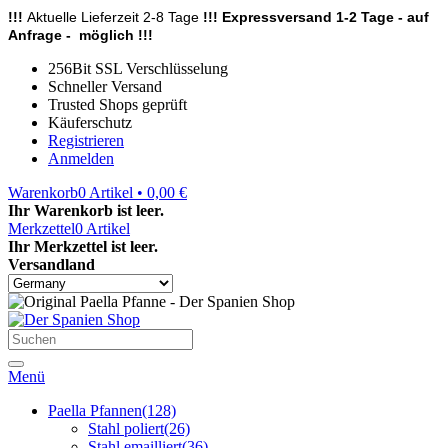
!!!
Aktuelle Lieferzeit 2-8 Tage
!!! Expressversand 1-2 Tage - auf
Anfrage - möglich !!!
256Bit SSL Verschlüsselung
Schneller Versand
Trusted Shops geprüft
Käuferschutz
Registrieren
Anmelden
Warenkorb
0
Artikel • 0,00 €
Ihr Warenkorb ist leer.
Merkzettel
0
Artikel
Ihr Merkzettel ist leer.
Versandland
Menü
Paella Pfannen
(128)
Stahl poliert
(26)
Stahl emailliert
(36)