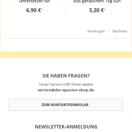
Untersetzer für
süß geräuchert 75g (GP:
Grillplatten und Paella
42,67 € / kg)
6,90 €
3,20 €
*
*
Pfannen
Vorheriger
Nächster
|
SIE HABEN FRAGEN?
Unser Service hilft Ihnen weiter
service@der-spanien-shop.de
ZUM KONTAKTFORMULAR
NEWSLETTER-ANMELDUNG