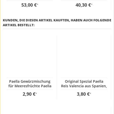
Professionell, extrem
53,00 €
40,30 €
*
*
KUNDEN, DIE DIESEN ARTIKEL KAUFTEN, HABEN AUCH FOLGENDE
ARTIKEL BESTELLT:
Paella Gewürzmischung
Original Spezial Paella
für Meeresfrüchte Paella
Reis Valencia aus Spanien,
GP: 241,67€ / kg
1 Kg, GP:3,80€ / kg
2,90 €
3,80 €
*
*