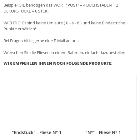
Beispiel: SIE benötigen das WORT "POST" = 4 BUCHSTABEN + 2
DEKORSTÜCKE = 6 STCK!
WICHTIG: Es sind keine Umlaute ( ü - ä - ö ) und keine Bindestriche +
Punkte erhältlich!
Bei Fragen bitte gerne eine E-Mail an uns.
Wünschen Sie die Fliesen in einem Rahmen, einfach dazubestellen.
WIR EMPFEHLEN IHNEN NOCH FOLGENDE PRODUKTE:
"Endstück" - Fliese N° 1
"N°" - Fliese N° 1