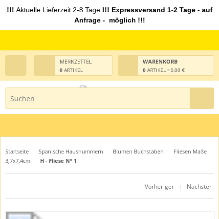
!!!
Aktuelle Lieferzeit 2-8 Tage
!!! Expressversand 1-2 Tage - auf
Anfrage - möglich !!!
MERKZETTEL
WARENKORB
0
ARTIKEL
0
ARTIKEL • 0,00 €
Startseite
Spanische Hausnummern
Blumen Buchstaben
Fliesen Maße
3,7x7,4cm
H - Fliese N° 1
Vorheriger
Nächster
|