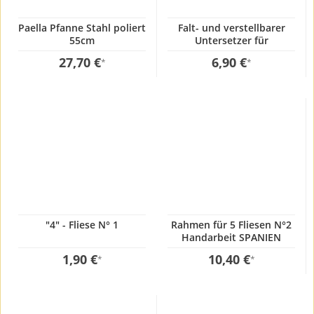
Paella Pfanne Stahl poliert
Falt- und verstellbarer
55cm
Untersetzer für
Grillplatten und Paella
27,70 €
6,90 €
*
*
Pfannen
"4" - Fliese N° 1
Rahmen für 5 Fliesen N°2
Handarbeit SPANIEN
Hausnummer
1,90 €
10,40 €
*
*