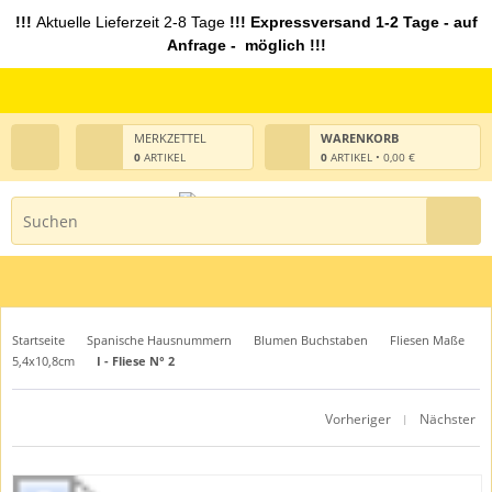
!!!
Aktuelle Lieferzeit 2-8 Tage
!!! Expressversand 1-2 Tage - auf
Anfrage - möglich !!!
MERKZETTEL
WARENKORB
0
ARTIKEL
0
ARTIKEL • 0,00 €
Startseite
Spanische Hausnummern
Blumen Buchstaben
Fliesen Maße
5,4x10,8cm
I - Fliese N° 2
Vorheriger
Nächster
|