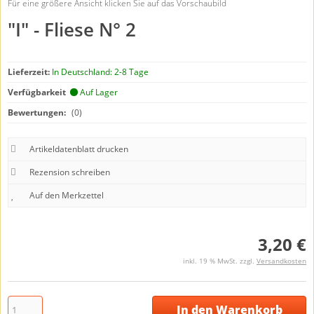
Für eine größere Ansicht klicken Sie auf das Vorschaubild
"I" - Fliese N° 2
Lieferzeit:
In Deutschland: 2-8 Tage
Verfügbarkeit
Auf Lager
Bewertungen:
(0)
Artikeldatenblatt drucken
Rezension schreiben
3,20 €
inkl. 19 % MwSt. zzgl.
Versandkosten
In den Warenkorb