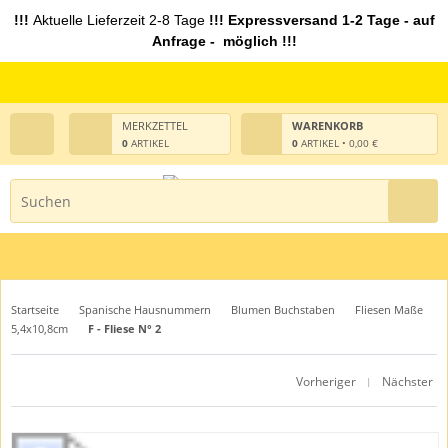
!!!
Aktuelle Lieferzeit 2-8 Tage
!!! Expressversand 1-2 Tage - auf
Anfrage - möglich !!!
MERKZETTEL
WARENKORB
0
ARTIKEL
0
ARTIKEL • 0,00 €
Startseite
Spanische Hausnummern
Blumen Buchstaben
Fliesen Maße
5,4x10,8cm
F - Fliese N° 2
Vorheriger
Nächster
|