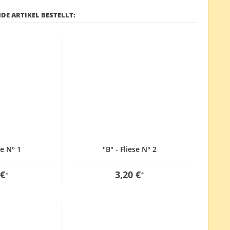
DE ARTIKEL BESTELLT:
se N° 1
"B" - Fliese N° 2
 €
3,20 €
*
*