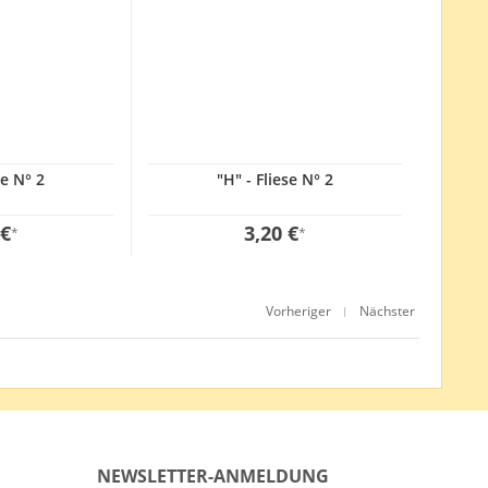
se N° 2
"H" - Fliese N° 2
 €
3,20 €
*
*
Vorheriger
Nächster
|
NEWSLETTER-ANMELDUNG