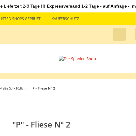
le Lieferzeit 2-8 Tage
!!! Expressversand 1-2 Tage - auf Anfrage - mö
USTED SHOPS GEPRÜFT
KÄUFERSCHUTZ
 Maße 5,4x10,8cm
P - Fliese N° 2
"P" - Fliese N° 2