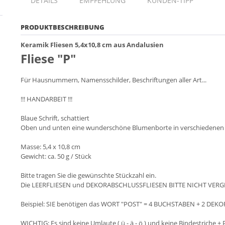
DETAILS
EMPFEHLUNG
KUNDEN-TIPP
PRODUKTBESCHREIBUNG
Keramik Fliesen 5,4x10,8 cm aus Andalusien
Fliese "P"
Für Hausnummern, Namensschilder, Beschriftungen aller Art...
!!! HANDARBEIT !!!
Blaue Schrift, schattiert
Oben und unten eine wunderschöne Blumenborte in verschiedenen F
Masse: 5,4 x 10,8 cm
Gewicht: ca. 50 g / Stück
Bitte tragen Sie die gewünschte Stückzahl ein.
Die LEERFLIESEN und DEKORABSCHLUSSFLIESEN BITTE NICHT VERG
Beispiel: SIE benötigen das WORT "POST" = 4 BUCHSTABEN + 2 DEKO
WICHTIG: Es sind keine Umlaute ( ü - ä - ö ) und keine Bindestriche + 