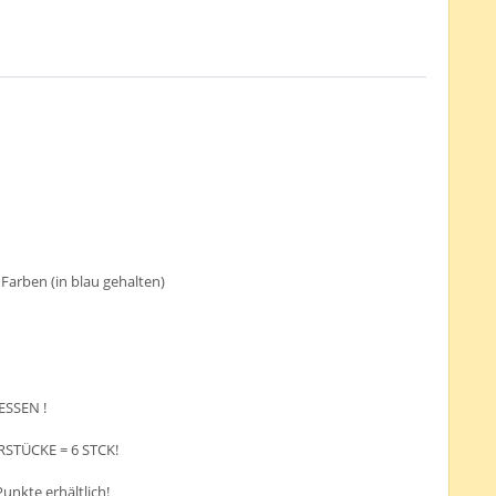
arben (in blau gehalten)
ESSEN !
RSTÜCKE = 6 STCK!
Punkte erhältlich!