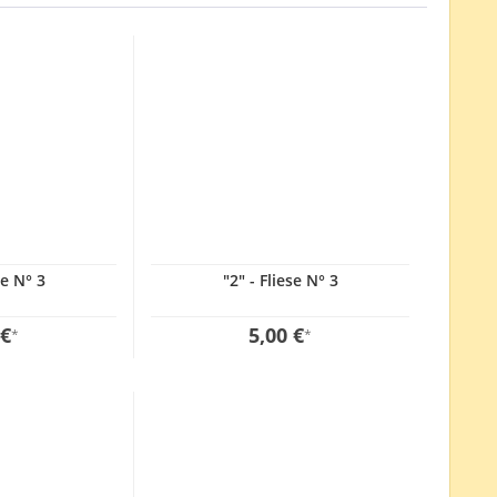
se N° 3
"2" - Fliese N° 3
 €
5,00 €
*
*