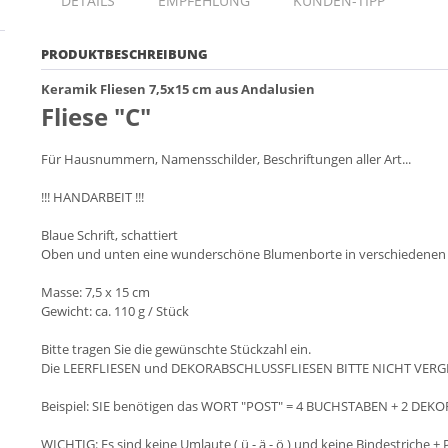
DETAILS
EMPFEHLUNG
KUNDEN-TIPP
PRODUKTBESCHREIBUNG
Keramik Fliesen 7,5x15 cm aus Andalusien
Fliese "C"
Für Hausnummern, Namensschilder, Beschriftungen aller Art...
!!! HANDARBEIT !!!
Blaue Schrift, schattiert
Oben und unten eine wunderschöne Blumenborte in verschiedenen F
Masse: 7,5 x 15 cm
Gewicht: ca. 110 g / Stück
Bitte tragen Sie die gewünschte Stückzahl ein.
Die LEERFLIESEN und DEKORABSCHLUSSFLIESEN BITTE NICHT VERG
Beispiel: SIE benötigen das WORT "POST" = 4 BUCHSTABEN + 2 DEKO
WICHTIG: Es sind keine Umlaute ( ü - ä - ö ) und keine Bindestriche + 