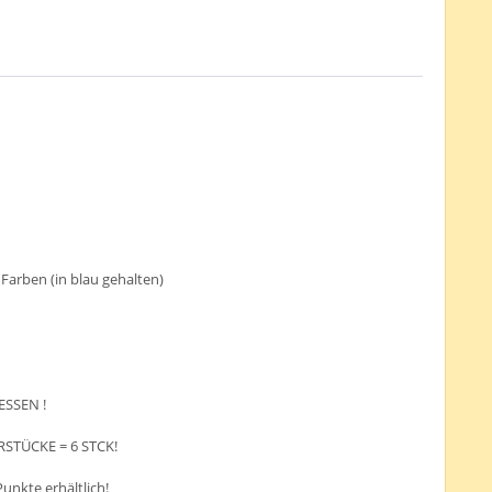
arben (in blau gehalten)
ESSEN !
RSTÜCKE = 6 STCK!
Punkte erhältlich!