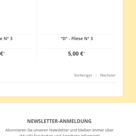
se N° 3
"D" - Fliese N° 3
 €
5,00 €
*
*
Vorheriger
Nächster
|
NEWSLETTER-ANMELDUNG
Abonnieren Sie unseren Newsletter und bleiben immer über
aktuelle Neuheiten und Angebote informiert!