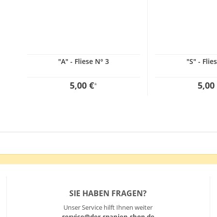
"A" - Fliese N° 3
"S" - Flie
5,00 €
5,00
*
SIE HABEN FRAGEN?
Unser Service hilft Ihnen weiter
service@der-spanien-shop.de