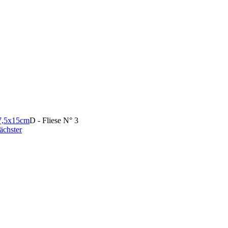
 7,5x15cm
D - Fliese N° 3
ächster