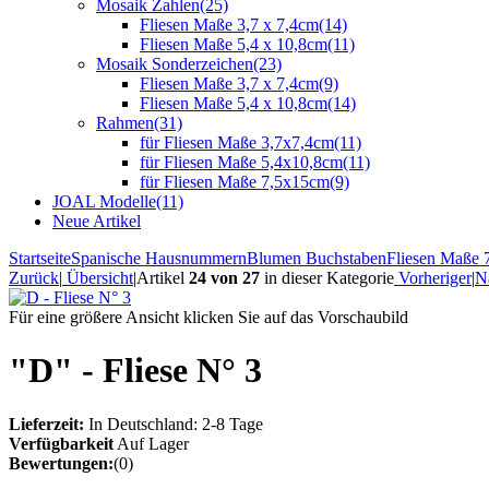
Mosaik Zahlen
(25)
Fliesen Maße 3,7 x 7,4cm
(14)
Fliesen Maße 5,4 x 10,8cm
(11)
Mosaik Sonderzeichen
(23)
Fliesen Maße 3,7 x 7,4cm
(9)
Fliesen Maße 5,4 x 10,8cm
(14)
Rahmen
(31)
für Fliesen Maße 3,7x7,4cm
(11)
für Fliesen Maße 5,4x10,8cm
(11)
für Fliesen Maße 7,5x15cm
(9)
JOAL Modelle
(11)
Neue Artikel
Startseite
Spanische Hausnummern
Blumen Buchstaben
Fliesen Maße
Zurück
|
Übersicht
|
Artikel
24 von 27
in dieser Kategorie
Vorheriger
|
N
Für eine größere Ansicht klicken Sie auf das Vorschaubild
"D" - Fliese N° 3
Lieferzeit:
In Deutschland: 2-8 Tage
Verfügbarkeit
Auf Lager
Bewertungen:
(0)