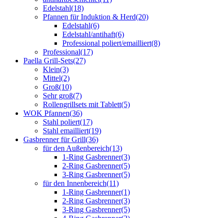
Edelstahl
(18)
Pfannen für Induktion & Herd
(20)
Edelstahl
(6)
Edelstahl/antihaft
(6)
Professional poliert/emailliert
(8)
Professional
(17)
Paella Grill-Sets
(27)
Klein
(3)
Mittel
(2)
Groß
(10)
Sehr groß
(7)
Rollengrillsets mit Tablett
(5)
WOK Pfannen
(36)
Stahl poliert
(17)
Stahl emailliert
(19)
Gasbrenner für Grill
(36)
für den Außenbereich
(13)
1-Ring Gasbrenner
(3)
2-Ring Gasbrenner
(5)
3-Ring Gasbrenner
(5)
für den Innenbereich
(11)
1-Ring Gasbrenner
(1)
2-Ring Gasbrenner
(3)
3-Ring Gasbrenner
(5)