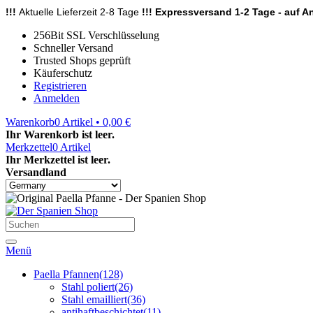
!!!
Aktuelle Lieferzeit 2-8 Tage
!!! Expressversand 1-2 Tage - auf An
256Bit SSL Verschlüsselung
Schneller Versand
Trusted Shops geprüft
Käuferschutz
Registrieren
Anmelden
Warenkorb
0
Artikel • 0,00 €
Ihr Warenkorb ist leer.
Merkzettel
0
Artikel
Ihr Merkzettel ist leer.
Versandland
Menü
Paella Pfannen
(128)
Stahl poliert
(26)
Stahl emailliert
(36)
antihaftbeschichtet
(11)