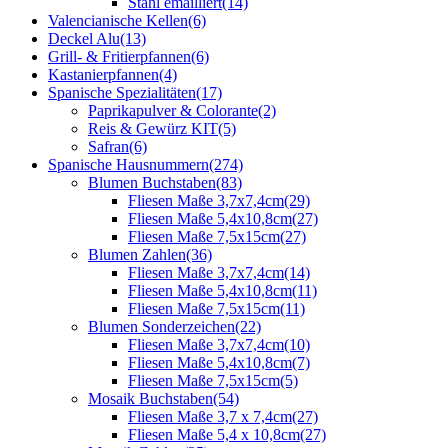
Stahl emailliert
(14)
Valencianische Kellen
(6)
Deckel Alu
(13)
Grill- & Fritierpfannen
(6)
Kastanierpfannen
(4)
Spanische Spezialitäten
(17)
Paprikapulver & Colorante
(2)
Reis & Gewürz KIT
(5)
Safran
(6)
Spanische Hausnummern
(274)
Blumen Buchstaben
(83)
Fliesen Maße 3,7x7,4cm
(29)
Fliesen Maße 5,4x10,8cm
(27)
Fliesen Maße 7,5x15cm
(27)
Blumen Zahlen
(36)
Fliesen Maße 3,7x7,4cm
(14)
Fliesen Maße 5,4x10,8cm
(11)
Fliesen Maße 7,5x15cm
(11)
Blumen Sonderzeichen
(22)
Fliesen Maße 3,7x7,4cm
(10)
Fliesen Maße 5,4x10,8cm
(7)
Fliesen Maße 7,5x15cm
(5)
Mosaik Buchstaben
(54)
Fliesen Maße 3,7 x 7,4cm
(27)
Fliesen Maße 5,4 x 10,8cm
(27)