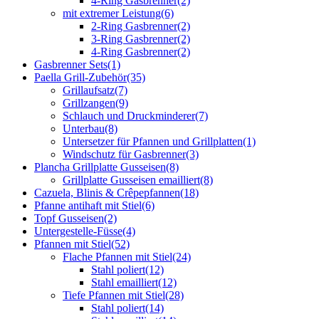
4-Ring Gasbrenner
(2)
mit extremer Leistung
(6)
2-Ring Gasbrenner
(2)
3-Ring Gasbrenner
(2)
4-Ring Gasbrenner
(2)
Gasbrenner Sets
(1)
Paella Grill-Zubehör
(35)
Grillaufsatz
(7)
Grillzangen
(9)
Schlauch und Druckminderer
(7)
Unterbau
(8)
Untersetzer für Pfannen und Grillplatten
(1)
Windschutz für Gasbrenner
(3)
Plancha Grillplatte Gusseisen
(8)
Grillplatte Gusseisen emailliert
(8)
Cazuela, Blinis & Crêpepfannen
(18)
Pfanne antihaft mit Stiel
(6)
Topf Gusseisen
(2)
Untergestelle-Füsse
(4)
Pfannen mit Stiel
(52)
Flache Pfannen mit Stiel
(24)
Stahl poliert
(12)
Stahl emailliert
(12)
Tiefe Pfannen mit Stiel
(28)
Stahl poliert
(14)