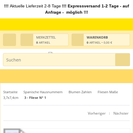
!!!
Aktuelle Lieferzeit 2-8 Tage
!!! Expressversand 1-2 Tage - auf
Anfrage - möglich !!!
MERKZETTEL
WARENKORB
0
ARTIKEL
0
ARTIKEL • 0,00 €
Startseite
Spanische Hausnummern
Blumen Zahlen
Fliesen Maße
3,7x7,4cm
3 - Fliese N° 1
Vorheriger
Nächster
|