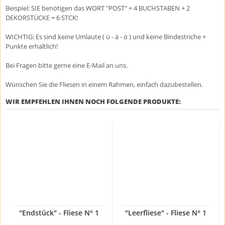
Beispiel: SIE benötigen das WORT "POST" = 4 BUCHSTABEN + 2
DEKORSTÜCKE = 6 STCK!
WICHTIG: Es sind keine Umlaute ( ü - ä - ö ) und keine Bindestriche +
Punkte erhältlich!
Bei Fragen bitte gerne eine E-Mail an uns.
Wünschen Sie die Fliesen in einem Rahmen, einfach dazubestellen.
WIR EMPFEHLEN IHNEN NOCH FOLGENDE PRODUKTE:
"Endstück" - Fliese N° 1
"Leerfliese" - Fliese N° 1