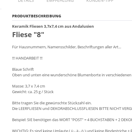
DETAILS
EMPFEHLUNG
KUNDEN-TIPP
PRODUKTBESCHREIBUNG
Keramik Fliesen 3,7x7,4 cm aus Andalusien
Fliese "8"
Für Hausnummern, Namensschilder, Beschriftungen aller Art...
!!! HANDARBEIT !!!
Blaue Schrift
Oben und unten eine wunderschöne Blumenborte in verschiedenen F
Masse: 3,7 x 7,4 cm
Gewicht: ca. 25 g / Stück
Bitte tragen Sie die gewünschte Stückzahl ein.
Die LEERFLIESEN und DEKORABSCHLUSSFLIESEN BITTE NICHT VERG
Beispiel: SIE benötigen das WORT "POST" = 4 BUCHSTABEN + 2 DEKO
WICHTIG: Es sind keine Umlaute ( ü - ä - ö ) und keine Bindestriche + 