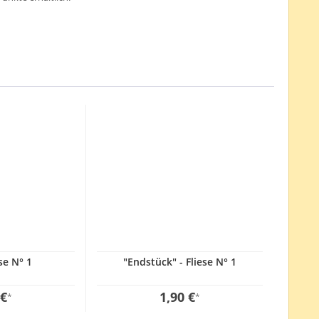
ese N° 1
"Endstück" - Fliese N° 1
 €
1,90 €
*
*