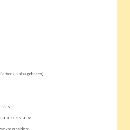
arben (in blau gehalten)
ESSEN !
RSTÜCKE = 6 STCK!
Punkte erhältlich!