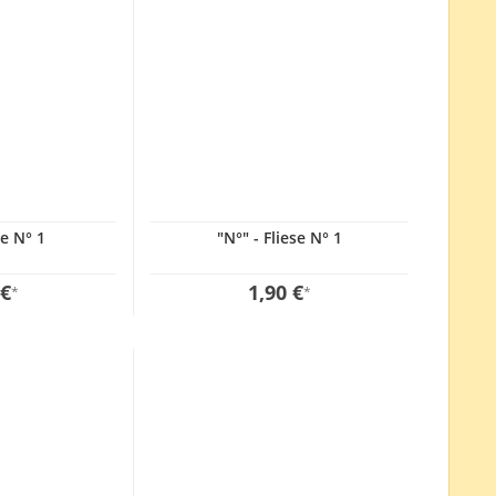
se N° 1
"N°" - Fliese N° 1
 €
1,90 €
*
*