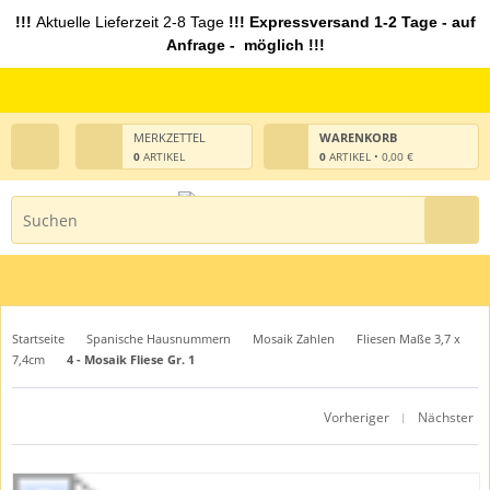
!!!
Aktuelle Lieferzeit 2-8 Tage
!!! Expressversand 1-2 Tage - auf
Anfrage - möglich !!!
MERKZETTEL
WARENKORB
0
ARTIKEL
0
ARTIKEL • 0,00 €
Startseite
Spanische Hausnummern
Mosaik Zahlen
Fliesen Maße 3,7 x
7,4cm
4 - Mosaik Fliese Gr. 1
Vorheriger
Nächster
|