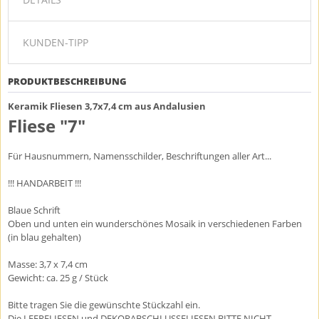
KUNDEN-TIPP
PRODUKTBESCHREIBUNG
Keramik Fliesen 3,7x7,4 cm aus Andalusien
Fliese "7"
Für Hausnummern, Namensschilder, Beschriftungen aller Art...
!!! HANDARBEIT !!!
Blaue Schrift
Oben und unten ein wunderschönes Mosaik in verschiedenen Farben
(in blau gehalten)
Masse: 3,7 x 7,4 cm
Gewicht: ca. 25 g / Stück
Bitte tragen Sie die gewünschte Stückzahl ein.
Die LEERFLIESEN und DEKORABSCHLUSSFLIESEN BITTE NICHT