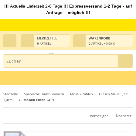
!!!
Aktuelle Lieferzeit 2-8 Tage
!!! Expressversand 1-2 Tage - auf
Anfrage - möglich !!!
MERKZETTEL
WARENKORB
0
ARTIKEL
0
ARTIKEL • 0,00 €
Startseite
Spanische Hausnummern
Mosaik Zahlen
Fliesen Maße 3,7 x
7,4cm
7 - Mosaik Fliese Gr. 1
Vorheriger
Nächster
|