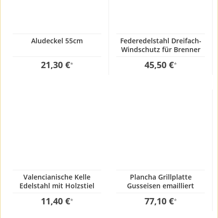
Aludeckel 55cm
Federedelstahl Dreifach-
Windschutz für Brenner
55-70cm
21,30 €
45,50 €
*
*
Valencianische Kelle
Plancha Grillplatte
Edelstahl mit Holzstiel
Gusseisen emailliert
12x50cm
35x50cm
11,40 €
77,10 €
*
*