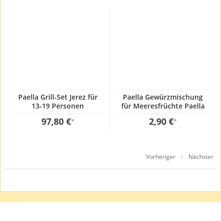
Paella Grill-Set Jerez für
Paella Gewürzmischung
13-19 Personen
für Meeresfrüchte Paella
GP: 241,67€ / kg
97,80 €
2,90 €
*
*
Vorheriger
Nächster
|