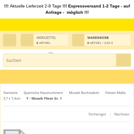
!!!
Aktuelle Lieferzeit 2-8 Tage
!!! Expressversand 1-2 Tage - auf
Anfrage - möglich !!!
MERKZETTEL
WARENKORB
0
ARTIKEL
0
ARTIKEL • 0,00 €
Startseite
Spanische Hausnummern
Mosaik Buchstaben
Fliesen Maße
3,7 x 7,4cm
Y - Mosaik Fliese Gr. 1
Vorheriger
Nächster
|